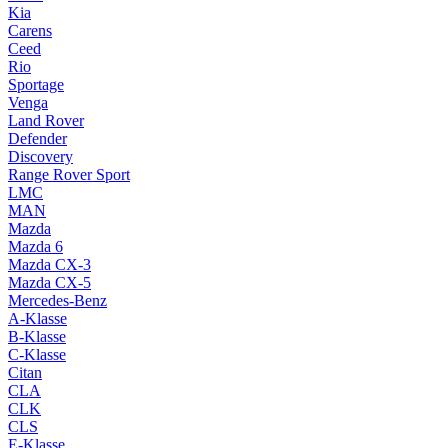
Kia
Carens
Ceed
Rio
Sportage
Venga
Land Rover
Defender
Discovery
Range Rover Sport
LMC
MAN
Mazda
Mazda 6
Mazda CX-3
Mazda CX-5
Mercedes-Benz
A-Klasse
B-Klasse
C-Klasse
Citan
CLA
CLK
CLS
E-Klasse