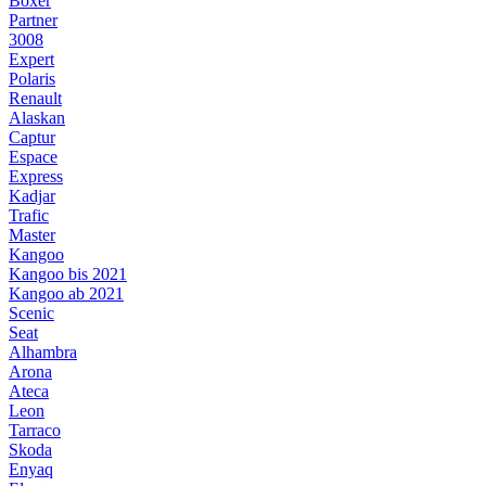
Boxer
Partner
3008
Expert
Polaris
Renault
Alaskan
Captur
Espace
Express
Kadjar
Trafic
Master
Kangoo
Kangoo bis 2021
Kangoo ab 2021
Scenic
Seat
Alhambra
Arona
Ateca
Leon
Tarraco
Skoda
Enyaq