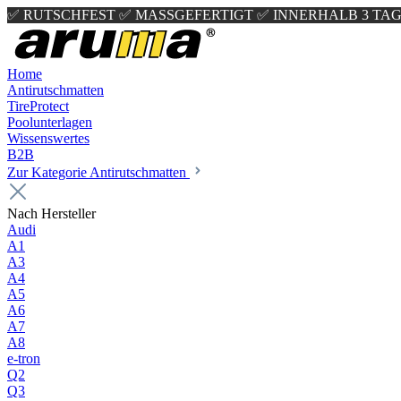
✅ RUTSCHFEST
✅ MASSGEFERTIGT
✅ INNERHALB 3 TAG
Home
Antirutschmatten
TireProtect
Poolunterlagen
Wissenswertes
B2B
Zur Kategorie Antirutschmatten
Nach Hersteller
Audi
A1
A3
A4
A5
A6
A7
A8
e-tron
Q2
Q3