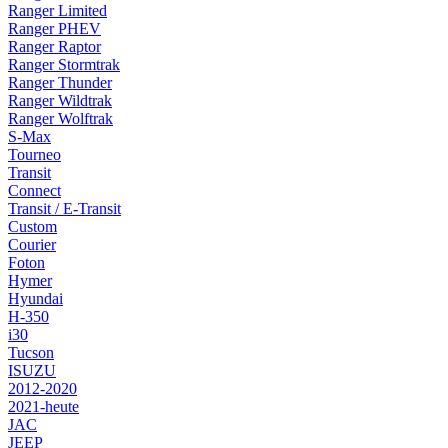
Ranger Limited
Ranger PHEV
Ranger Raptor
Ranger Stormtrak
Ranger Thunder
Ranger Wildtrak
Ranger Wolftrak
S-Max
Tourneo
Transit
Connect
Transit / E-Transit
Custom
Courier
Foton
Hymer
Hyundai
H-350
i30
Tucson
ISUZU
2012-2020
2021-heute
JAC
JEEP