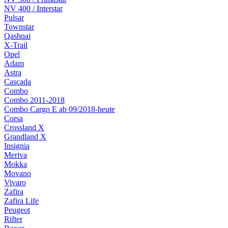
NV 400 / Interstar
Pulsar
Townstar
Qashqai
X-Trail
Opel
Adam
Astra
Cascada
Combo
Combo 2011-2018
Combo Cargo E ab 09/2018-heute
Corsa
Crossland X
Grandland X
Insignia
Meriva
Mokka
Movano
Vivaro
Zafira
Zafira Life
Peugeot
Rifter