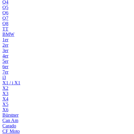
Q4
Q5
Q6
Q7
Q8
TT
BMW
1er
2er
3er
4er
5er
6er
7er
i3
X1 / i X1
X2
X3
X4
X5
X6
Bürstner
Can Am
Carado
CF Moto