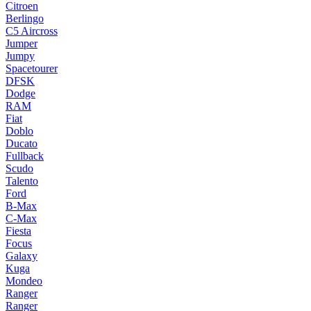
Citroen
Berlingo
C5 Aircross
Jumper
Jumpy
Spacetourer
DFSK
Dodge
RAM
Fiat
Doblo
Ducato
Fullback
Scudo
Talento
Ford
B-Max
C-Max
Fiesta
Focus
Galaxy
Kuga
Mondeo
Ranger
Ranger