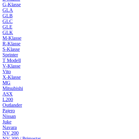
G-Klasse
GLA
GLB
GLC
GLE
GLK
M-Klasse
R-Klasse
S-Klasse
Sprinter
T Modell
V-Klasse
Vito
X-Klasse
MG
Mitsubishi
ASX
L200
Outlander
Pajero
Nissan
Juke
Navara
NV 200
NV 300 / Primastar