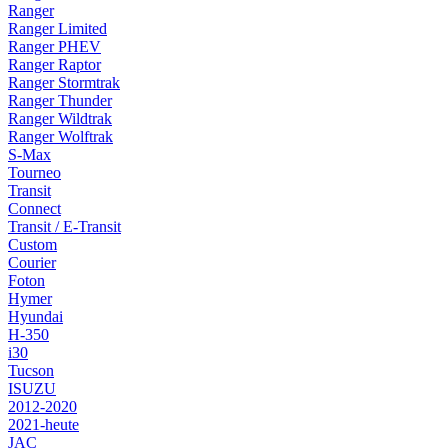
Ranger
Ranger Limited
Ranger PHEV
Ranger Raptor
Ranger Stormtrak
Ranger Thunder
Ranger Wildtrak
Ranger Wolftrak
S-Max
Tourneo
Transit
Connect
Transit / E-Transit
Custom
Courier
Foton
Hymer
Hyundai
H-350
i30
Tucson
ISUZU
2012-2020
2021-heute
JAC