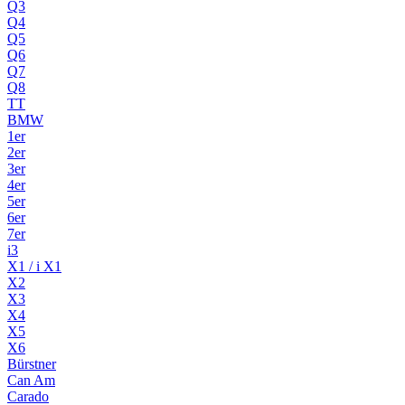
Q3
Q4
Q5
Q6
Q7
Q8
TT
BMW
1er
2er
3er
4er
5er
6er
7er
i3
X1 / i X1
X2
X3
X4
X5
X6
Bürstner
Can Am
Carado