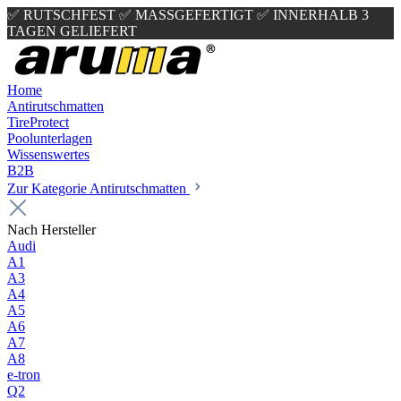
✅ RUTSCHFEST
✅ MASSGEFERTIGT
✅ INNERHALB 3
TAGEN GELIEFERT
Home
Antirutschmatten
TireProtect
Poolunterlagen
Wissenswertes
B2B
Zur Kategorie Antirutschmatten
Nach Hersteller
Audi
A1
A3
A4
A5
A6
A7
A8
e-tron
Q2