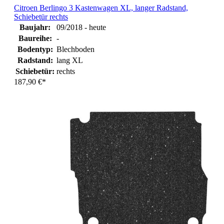
Citroen Berlingo 3 Kastenwagen XL, langer Radstand,
Schiebetür rechts
Baujahr:
09/2018 - heute
Baureihe:
-
Bodentyp:
Blechboden
Radstand:
lang XL
Schiebetür:
rechts
187,90 €*