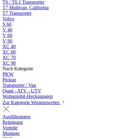
T6 / T6.1 Transporter
T7 Multivan, California
T7 Transporter
Volvo
S 60
V 40
V 60
V 90
XC 40
XC 60
XC 70
XC 90
Nach Kategorie
PKW
Pickup
Transporter / Van
Quad - ATV - UTV
Wohnmobil-Heckgaragen
Zur Kategorie Wissenswertes
Ausführungen
Reinigung
Vorteile
Montage