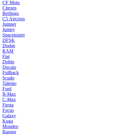
CF Moto
Citroen
Berlingo
C5 Aircross
Jumper
Jumpy
Spacetourer
DFSK
Dodge
RAM
Fiat
Doblo
Ducato
Fullback
Scudo
Talento
Ford
B-Max
C-Max
Fiesta
Focus
Galaxy
Kuga
Mondeo
Ranger