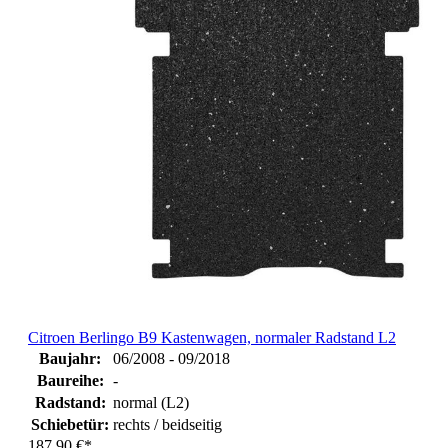
Citroen Berlingo B9 Kastenwagen, normaler Radstand L2
Baujahr:
06/2008 - 09/2018
Baureihe:
-
Radstand:
normal (L2)
Schiebetür:
rechts / beidseitig
187,90 €*