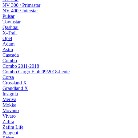
NV 300 / Primastar
NV 400 / Interstar
Pulsar
Townstar
Qashqai
X-Trail
Opel
Adam
Astra
Cascada
Combo
Combo 2011-2018
Combo Cargo E ab 09/2018-heute
Corsa
Crossland X
Grandland X
Insignia
Meriva
Mokka
Movano
Vivaro
Zafira
Zafira Life
Peugeot