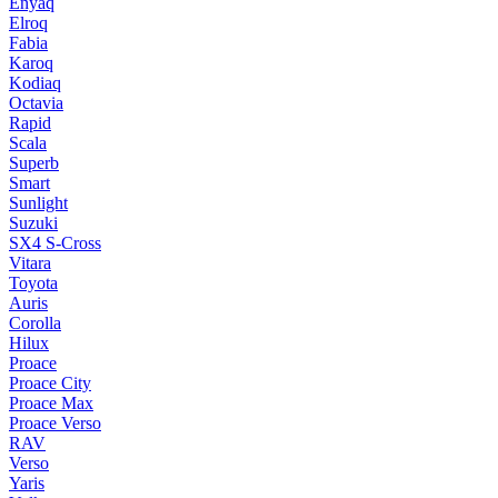
Enyaq
Elroq
Fabia
Karoq
Kodiaq
Octavia
Rapid
Scala
Superb
Smart
Sunlight
Suzuki
SX4 S-Cross
Vitara
Toyota
Auris
Corolla
Hilux
Proace
Proace City
Proace Max
Proace Verso
RAV
Verso
Yaris