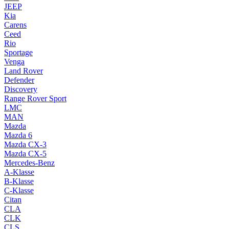
JEEP
Kia
Carens
Ceed
Rio
Sportage
Venga
Land Rover
Defender
Discovery
Range Rover Sport
LMC
MAN
Mazda
Mazda 6
Mazda CX-3
Mazda CX-5
Mercedes-Benz
A-Klasse
B-Klasse
C-Klasse
Citan
CLA
CLK
CLS