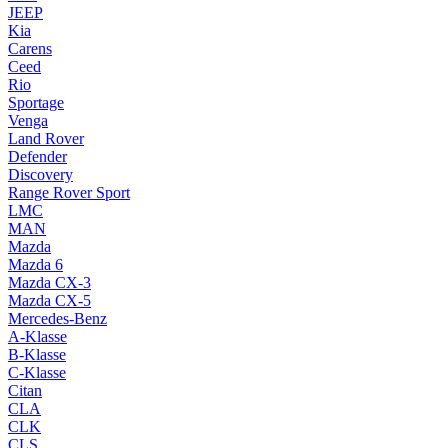
JEEP
Kia
Carens
Ceed
Rio
Sportage
Venga
Land Rover
Defender
Discovery
Range Rover Sport
LMC
MAN
Mazda
Mazda 6
Mazda CX-3
Mazda CX-5
Mercedes-Benz
A-Klasse
B-Klasse
C-Klasse
Citan
CLA
CLK
CLS