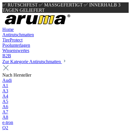
✅ RUTSCHFEST
✅ MASSGEFERTIGT
✅ INNERHALB 3
TAGEN GELIEFERT
Home
Antirutschmatten
TireProtect
Poolunterlagen
Wissenswertes
B2B
Zur Kategorie Antirutschmatten
Nach Hersteller
Audi
A1
A3
A4
A5
A6
A7
A8
e-tron
Q2