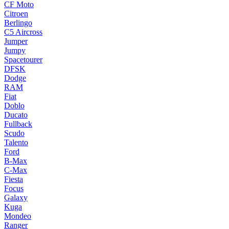
CF Moto
Citroen
Berlingo
C5 Aircross
Jumper
Jumpy
Spacetourer
DFSK
Dodge
RAM
Fiat
Doblo
Ducato
Fullback
Scudo
Talento
Ford
B-Max
C-Max
Fiesta
Focus
Galaxy
Kuga
Mondeo
Ranger