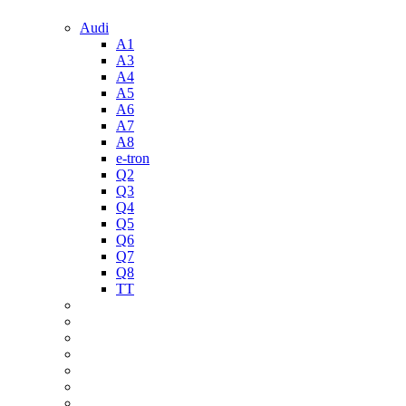
Audi
A1
A3
A4
A5
A6
A7
A8
e-tron
Q2
Q3
Q4
Q5
Q6
Q7
Q8
TT