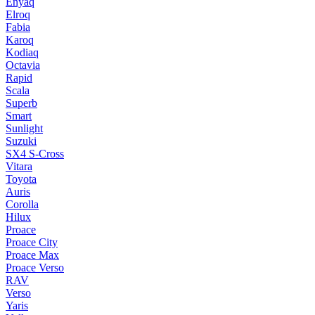
Enyaq
Elroq
Fabia
Karoq
Kodiaq
Octavia
Rapid
Scala
Superb
Smart
Sunlight
Suzuki
SX4 S-Cross
Vitara
Toyota
Auris
Corolla
Hilux
Proace
Proace City
Proace Max
Proace Verso
RAV
Verso
Yaris