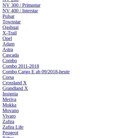
NV 300 / Primastar
NV 400 / Interstar
Pulsar
Townstar
Qashqai
X-Trail
Opel
Adam
Astra
Cascada
Combo
Combo 2011-2018
Combo Cargo E ab 09/2018-heute
Corsa
Crossland X
Grandland X
Insignia
Meriva
Mokka
Movano
Vivaro
Zafira
Zafira Life
Peugeot