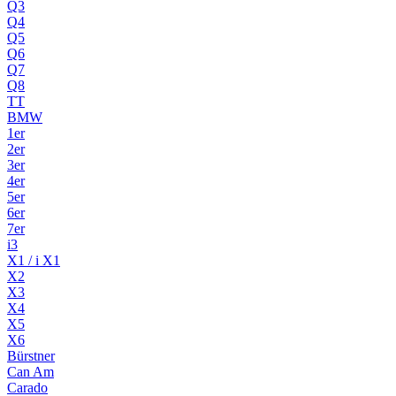
Q3
Q4
Q5
Q6
Q7
Q8
TT
BMW
1er
2er
3er
4er
5er
6er
7er
i3
X1 / i X1
X2
X3
X4
X5
X6
Bürstner
Can Am
Carado