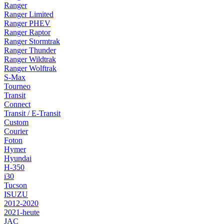
Ranger
Ranger Limited
Ranger PHEV
Ranger Raptor
Ranger Stormtrak
Ranger Thunder
Ranger Wildtrak
Ranger Wolftrak
S-Max
Tourneo
Transit
Connect
Transit / E-Transit
Custom
Courier
Foton
Hymer
Hyundai
H-350
i30
Tucson
ISUZU
2012-2020
2021-heute
JAC