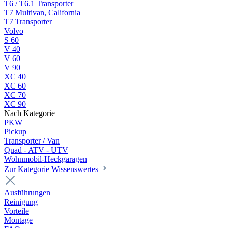
T6 / T6.1 Transporter
T7 Multivan, California
T7 Transporter
Volvo
S 60
V 40
V 60
V 90
XC 40
XC 60
XC 70
XC 90
Nach Kategorie
PKW
Pickup
Transporter / Van
Quad - ATV - UTV
Wohnmobil-Heckgaragen
Zur Kategorie Wissenswertes
Ausführungen
Reinigung
Vorteile
Montage