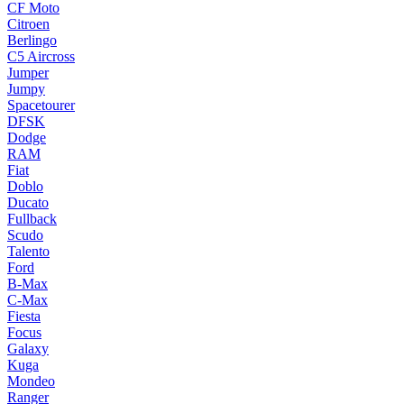
CF Moto
Citroen
Berlingo
C5 Aircross
Jumper
Jumpy
Spacetourer
DFSK
Dodge
RAM
Fiat
Doblo
Ducato
Fullback
Scudo
Talento
Ford
B-Max
C-Max
Fiesta
Focus
Galaxy
Kuga
Mondeo
Ranger