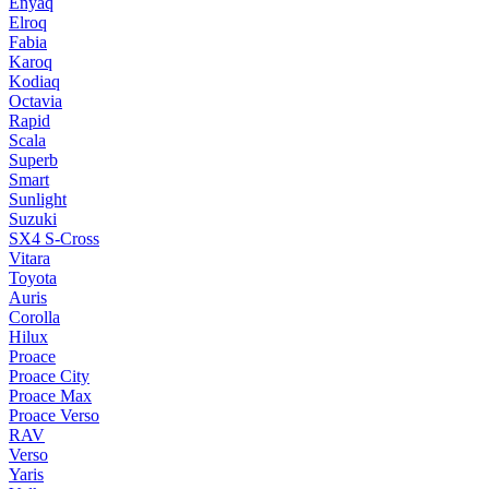
Enyaq
Elroq
Fabia
Karoq
Kodiaq
Octavia
Rapid
Scala
Superb
Smart
Sunlight
Suzuki
SX4 S-Cross
Vitara
Toyota
Auris
Corolla
Hilux
Proace
Proace City
Proace Max
Proace Verso
RAV
Verso
Yaris