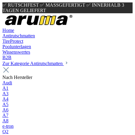
✅ RUTSCHFEST
✅ MASSGEFERTIGT
✅ INNERHALB 3
TAGEN GELIEFERT
Home
Antirutschmatten
TireProtect
Poolunterlagen
Wissenswertes
B2B
Zur Kategorie Antirutschmatten
Nach Hersteller
Audi
A1
A3
A4
A5
A6
A7
A8
e-tron
Q2