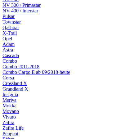
NV 300 / Primastar
NV 400 / Interstar
Pulsar
Townstar
Qashqai
X-Trail
Opel
Adam
Astra
Cascada
Combo
Combo 2011-2018
Combo Cargo E ab 09/2018-heute
Corsa
Crossland X
Grandland X
Insignia
Meriva
Mokka
Movano
Vivaro
Zafira
Zafira Life
Peugeot