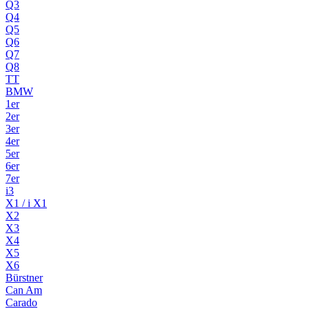
Q3
Q4
Q5
Q6
Q7
Q8
TT
BMW
1er
2er
3er
4er
5er
6er
7er
i3
X1 / i X1
X2
X3
X4
X5
X6
Bürstner
Can Am
Carado