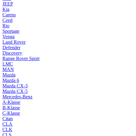
JEEP
Kia
Carens
Ceed
Rio
Sportage
Venga
Land Rover
Defender
Discovery
Range Rover Sport
LMC
MAN
Mazda
Mazda 6
Mazda CX-3
Mazda CX-5
Mercedes-Benz
A-Klasse
B-Klasse
C-Klasse
Citan
CLA
CLK
CLS