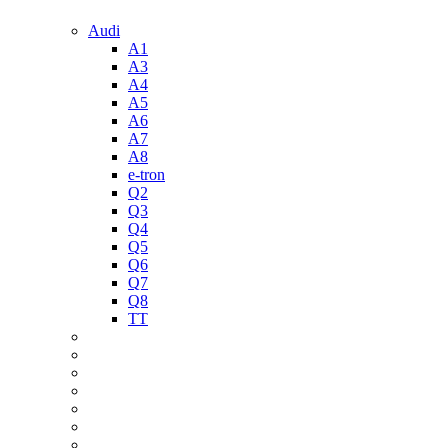
Audi
A1
A3
A4
A5
A6
A7
A8
e-tron
Q2
Q3
Q4
Q5
Q6
Q7
Q8
TT