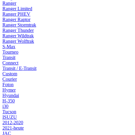
Ranger
Ranger Limited
Ranger PHEV
Ranger Raptor
Ranger Stormtrak
Ranger Thunder
Ranger Wildtrak
Ranger Wolftrak
S-Max
Tourneo
Transit
Connect
Transit / E-Transit
Custom
Courier
Foton
Hymer
Hyundai
H-350
i30
Tucson
ISUZU
2012-2020
2021-heute
JAC