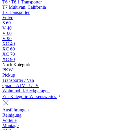
T6 / T6.1 Transporter
T7 Multivan, California
T7 Transporter
Volvo
S 60
V 40
V 60
V 90
XC 40
XC 60
XC 70
XC 90
Nach Kategorie
PKW
Pickup
Transporter / Van
Quad - ATV - UTV
Wohnmobil-Heckgaragen
Zur Kategorie Wissenswertes
Ausführungen
Reinigung
Vorteile
Montage