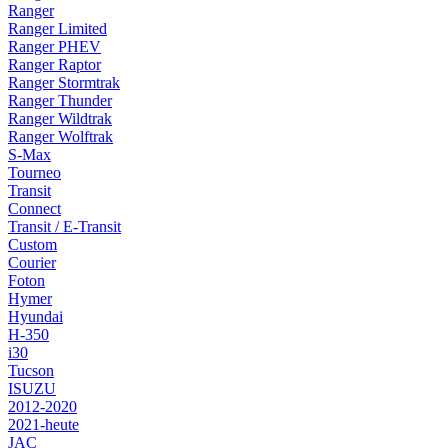
Ranger
Ranger Limited
Ranger PHEV
Ranger Raptor
Ranger Stormtrak
Ranger Thunder
Ranger Wildtrak
Ranger Wolftrak
S-Max
Tourneo
Transit
Connect
Transit / E-Transit
Custom
Courier
Foton
Hymer
Hyundai
H-350
i30
Tucson
ISUZU
2012-2020
2021-heute
JAC