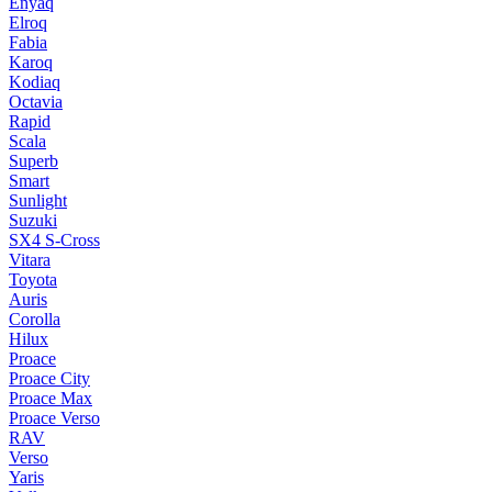
Enyaq
Elroq
Fabia
Karoq
Kodiaq
Octavia
Rapid
Scala
Superb
Smart
Sunlight
Suzuki
SX4 S-Cross
Vitara
Toyota
Auris
Corolla
Hilux
Proace
Proace City
Proace Max
Proace Verso
RAV
Verso
Yaris