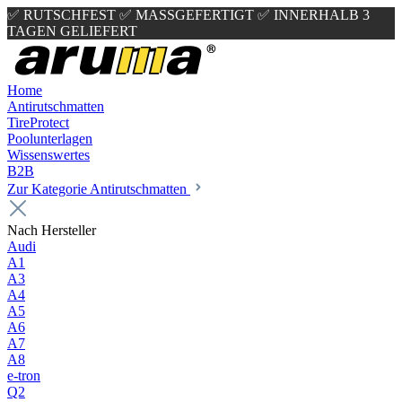
✅ RUTSCHFEST
✅ MASSGEFERTIGT
✅ INNERHALB 3
TAGEN GELIEFERT
Home
Antirutschmatten
TireProtect
Poolunterlagen
Wissenswertes
B2B
Zur Kategorie Antirutschmatten
Nach Hersteller
Audi
A1
A3
A4
A5
A6
A7
A8
e-tron
Q2