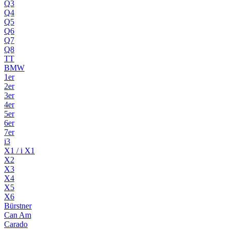
Q3
Q4
Q5
Q6
Q7
Q8
TT
BMW
1er
2er
3er
4er
5er
6er
7er
i3
X1 / i X1
X2
X3
X4
X5
X6
Bürstner
Can Am
Carado