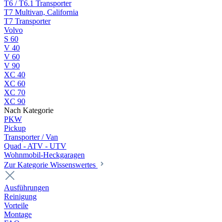
T6 / T6.1 Transporter
T7 Multivan, California
T7 Transporter
Volvo
S 60
V 40
V 60
V 90
XC 40
XC 60
XC 70
XC 90
Nach Kategorie
PKW
Pickup
Transporter / Van
Quad - ATV - UTV
Wohnmobil-Heckgaragen
Zur Kategorie Wissenswertes
Ausführungen
Reinigung
Vorteile
Montage