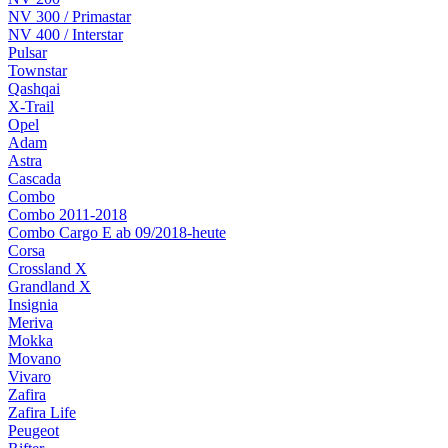
NV 300 / Primastar
NV 400 / Interstar
Pulsar
Townstar
Qashqai
X-Trail
Opel
Adam
Astra
Cascada
Combo
Combo 2011-2018
Combo Cargo E ab 09/2018-heute
Corsa
Crossland X
Grandland X
Insignia
Meriva
Mokka
Movano
Vivaro
Zafira
Zafira Life
Peugeot