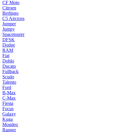
CF Moto
Citroen
Berlingo
C5 Aircross
Jumper
Jumpy
Spacetourer
DFSK
Dodge
RAM
Fiat
Doblo
Ducato
Fullback
Scudo
Talento
Ford
B-Max
C-Max
Fiesta
Focus
Galaxy
Kuga
Mondeo
Ranger