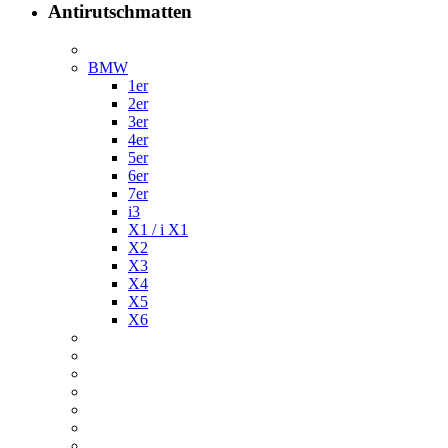
Antirutschmatten
BMW
1er
2er
3er
4er
5er
6er
7er
i3
X1 / i X1
X2
X3
X4
X5
X6