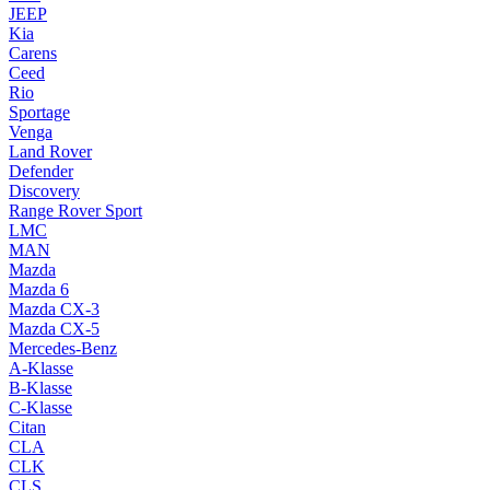
JEEP
Kia
Carens
Ceed
Rio
Sportage
Venga
Land Rover
Defender
Discovery
Range Rover Sport
LMC
MAN
Mazda
Mazda 6
Mazda CX-3
Mazda CX-5
Mercedes-Benz
A-Klasse
B-Klasse
C-Klasse
Citan
CLA
CLK
CLS