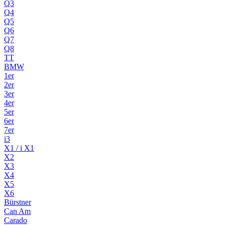
Q3
Q4
Q5
Q6
Q7
Q8
TT
BMW
1er
2er
3er
4er
5er
6er
7er
i3
X1 / i X1
X2
X3
X4
X5
X6
Bürstner
Can Am
Carado