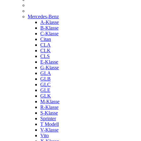
Mercedes-Benz
A-Klasse
B-Klasse
C-Klasse
Citan
CLA
CLK
CLS
E-Klasse
G-Klasse
GLA
GLB
GLC
GLE
GLK
M-Klasse
R-Klasse
S-Klasse
Sprinter
T Modell
V-Klasse
Vito