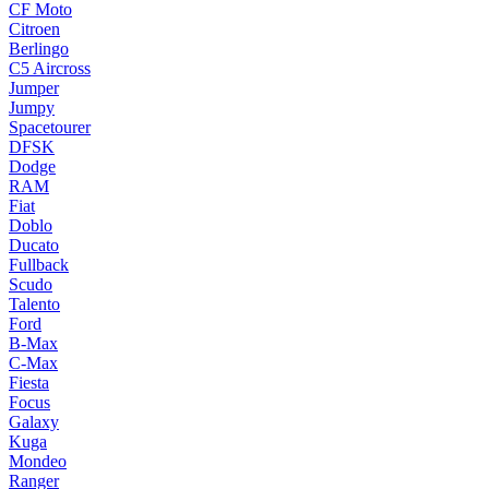
CF Moto
Citroen
Berlingo
C5 Aircross
Jumper
Jumpy
Spacetourer
DFSK
Dodge
RAM
Fiat
Doblo
Ducato
Fullback
Scudo
Talento
Ford
B-Max
C-Max
Fiesta
Focus
Galaxy
Kuga
Mondeo
Ranger