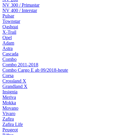
NV 300 / Primastar
NV 400 / Interstar
Pulsar
Townstar
Qashqai
X-Trail
Opel
Adam
Astra
Cascada
Combo
Combo 2011-2018
Combo Cargo E ab 09/2018-heute
Corsa
Crossland X
Grandland X
Insignia
Meriva
Mokka
Movano
Vivaro
Zafira
Zafira Life
Peugeot