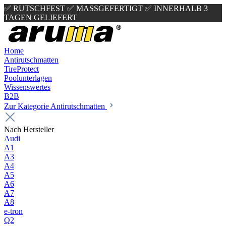
✅ RUTSCHFEST
✅ MASSGEFERTIGT
✅ INNERHALB 3
TAGEN GELIEFERT
Home
Antirutschmatten
TireProtect
Poolunterlagen
Wissenswertes
B2B
Zur Kategorie Antirutschmatten
Nach Hersteller
Audi
A1
A3
A4
A5
A6
A7
A8
e-tron
Q2