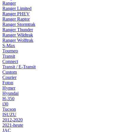
Ranger
Ranger Limited
Ranger PHEV
Ranger Raptor
Ranger Stormtrak
Ranger Thunder
Ranger Wildtrak
Ranger Wolftrak
S-Max
Tourneo
Transit
Connect
Transit / E-Transit
Custom
Courier
Foton
Hymer
Hyundai
H-350
i30
Tucson
ISUZU
2012-2020
2021-heute
JAC