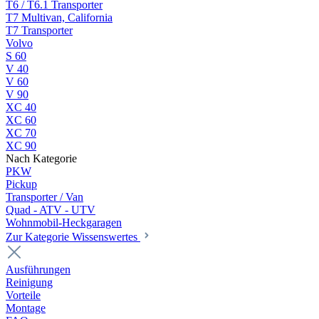
T6 / T6.1 Transporter
T7 Multivan, California
T7 Transporter
Volvo
S 60
V 40
V 60
V 90
XC 40
XC 60
XC 70
XC 90
Nach Kategorie
PKW
Pickup
Transporter / Van
Quad - ATV - UTV
Wohnmobil-Heckgaragen
Zur Kategorie Wissenswertes
Ausführungen
Reinigung
Vorteile
Montage