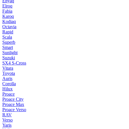
Enyaq
Elroq
Fabia
Karoq
Kodiaq
Octavia
Rapid
Scala
Superb
Smart
Sunlight
Suzuki
SX4 S-Cross
Vitara
Toyota
Auris
Corolla
Hilux
Proace
Proace City
Proace Max
Proace Verso
RAV
Verso
Yaris