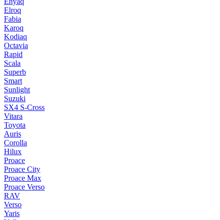
Enyaq
Elroq
Fabia
Karoq
Kodiaq
Octavia
Rapid
Scala
Superb
Smart
Sunlight
Suzuki
SX4 S-Cross
Vitara
Toyota
Auris
Corolla
Hilux
Proace
Proace City
Proace Max
Proace Verso
RAV
Verso
Yaris