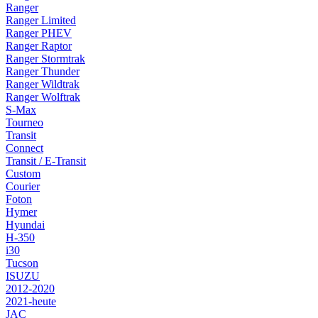
Ranger
Ranger Limited
Ranger PHEV
Ranger Raptor
Ranger Stormtrak
Ranger Thunder
Ranger Wildtrak
Ranger Wolftrak
S-Max
Tourneo
Transit
Connect
Transit / E-Transit
Custom
Courier
Foton
Hymer
Hyundai
H-350
i30
Tucson
ISUZU
2012-2020
2021-heute
JAC