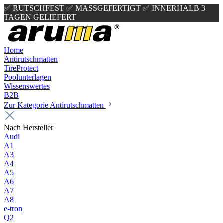
✅ RUTSCHFEST
✅ MASSGEFERTIGT
✅ INNERHALB 3
TAGEN GELIEFERT
Home
Antirutschmatten
TireProtect
Poolunterlagen
Wissenswertes
B2B
Zur Kategorie Antirutschmatten
Nach Hersteller
Audi
A1
A3
A4
A5
A6
A7
A8
e-tron
Q2