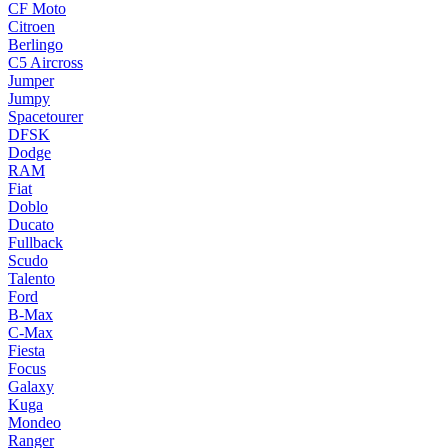
CF Moto
Citroen
Berlingo
C5 Aircross
Jumper
Jumpy
Spacetourer
DFSK
Dodge
RAM
Fiat
Doblo
Ducato
Fullback
Scudo
Talento
Ford
B-Max
C-Max
Fiesta
Focus
Galaxy
Kuga
Mondeo
Ranger