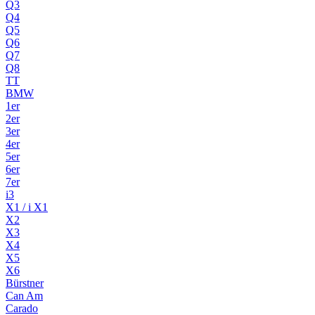
Q3
Q4
Q5
Q6
Q7
Q8
TT
BMW
1er
2er
3er
4er
5er
6er
7er
i3
X1 / i X1
X2
X3
X4
X5
X6
Bürstner
Can Am
Carado