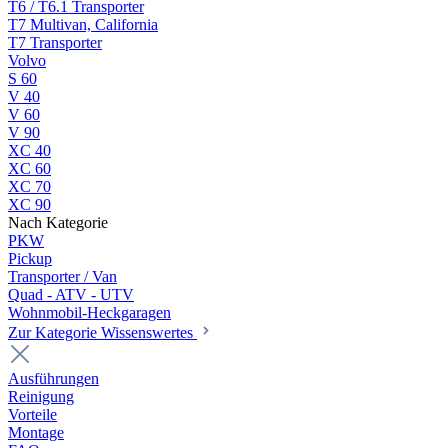
T6 / T6.1 Transporter
T7 Multivan, California
T7 Transporter
Volvo
S 60
V 40
V 60
V 90
XC 40
XC 60
XC 70
XC 90
Nach Kategorie
PKW
Pickup
Transporter / Van
Quad - ATV - UTV
Wohnmobil-Heckgaragen
Zur Kategorie Wissenswertes
Ausführungen
Reinigung
Vorteile
Montage