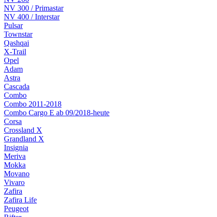
NV 300 / Primastar
NV 400 / Interstar
Pulsar
Townstar
Qashqai
X-Trail
Opel
Adam
Astra
Cascada
Combo
Combo 2011-2018
Combo Cargo E ab 09/2018-heute
Corsa
Crossland X
Grandland X
Insignia
Meriva
Mokka
Movano
Vivaro
Zafira
Zafira Life
Peugeot