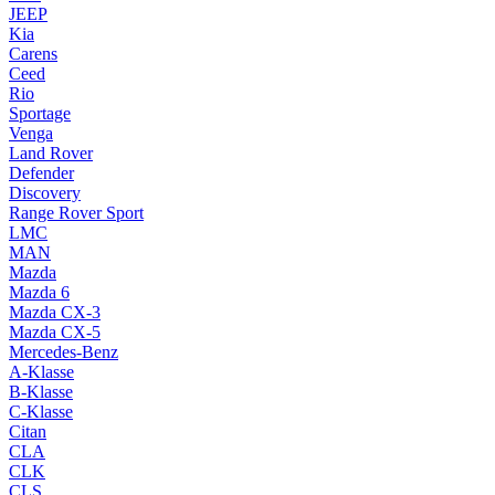
JEEP
Kia
Carens
Ceed
Rio
Sportage
Venga
Land Rover
Defender
Discovery
Range Rover Sport
LMC
MAN
Mazda
Mazda 6
Mazda CX-3
Mazda CX-5
Mercedes-Benz
A-Klasse
B-Klasse
C-Klasse
Citan
CLA
CLK
CLS