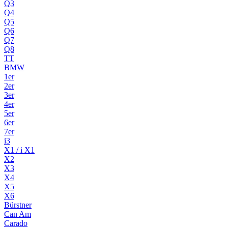
Q3
Q4
Q5
Q6
Q7
Q8
TT
BMW
1er
2er
3er
4er
5er
6er
7er
i3
X1 / i X1
X2
X3
X4
X5
X6
Bürstner
Can Am
Carado