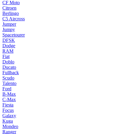
CF Moto
Citroen
Berlingo
C5 Aircross
Jumper
Jumpy
Spacetourer
DFSK
Dodge
RAM
Fiat
Doblo
Ducato
Fullback
Scudo
Talento
Ford
B-Max
C-Max
Fiesta
Focus
Galaxy
Kuga
Mondeo
Ranger