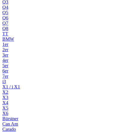
Q3
Q4
Q5
Q6
Q7
Q8
TT
BMW
1er
2er
3er
4er
5er
6er
7er
i3
X1 / i X1
X2
X3
X4
X5
X6
Bürstner
Can Am
Carado