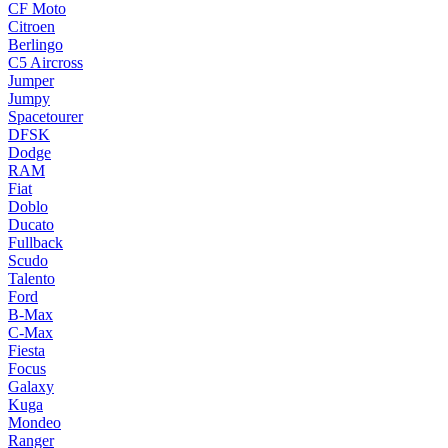
CF Moto
Citroen
Berlingo
C5 Aircross
Jumper
Jumpy
Spacetourer
DFSK
Dodge
RAM
Fiat
Doblo
Ducato
Fullback
Scudo
Talento
Ford
B-Max
C-Max
Fiesta
Focus
Galaxy
Kuga
Mondeo
Ranger