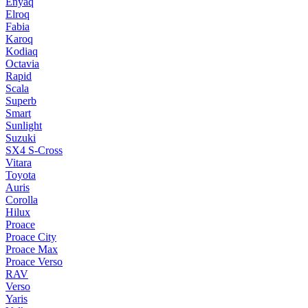
Enyaq
Elroq
Fabia
Karoq
Kodiaq
Octavia
Rapid
Scala
Superb
Smart
Sunlight
Suzuki
SX4 S-Cross
Vitara
Toyota
Auris
Corolla
Hilux
Proace
Proace City
Proace Max
Proace Verso
RAV
Verso
Yaris