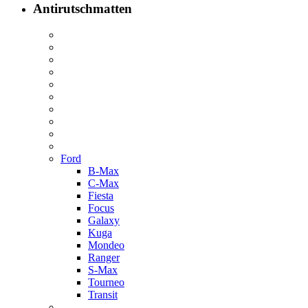
Antirutschmatten
Ford
B-Max
C-Max
Fiesta
Focus
Galaxy
Kuga
Mondeo
Ranger
S-Max
Tourneo
Transit