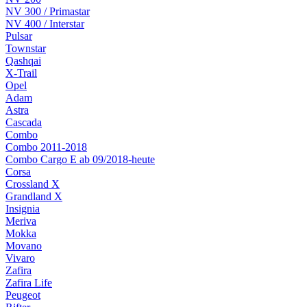
NV 300 / Primastar
NV 400 / Interstar
Pulsar
Townstar
Qashqai
X-Trail
Opel
Adam
Astra
Cascada
Combo
Combo 2011-2018
Combo Cargo E ab 09/2018-heute
Corsa
Crossland X
Grandland X
Insignia
Meriva
Mokka
Movano
Vivaro
Zafira
Zafira Life
Peugeot