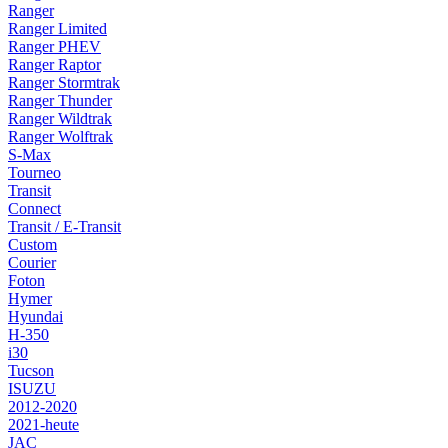
Ranger
Ranger Limited
Ranger PHEV
Ranger Raptor
Ranger Stormtrak
Ranger Thunder
Ranger Wildtrak
Ranger Wolftrak
S-Max
Tourneo
Transit
Connect
Transit / E-Transit
Custom
Courier
Foton
Hymer
Hyundai
H-350
i30
Tucson
ISUZU
2012-2020
2021-heute
JAC