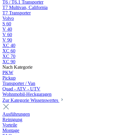
T6 / T6.1 Transporter
T7 Multivan, California
T7 Transporter
Volvo
S 60
V 40
V 60
V 90
XC 40
XC 60
XC 70
XC 90
Nach Kategorie
PKW
Pickup
Transporter / Van
Quad - ATV - UTV
Wohnmobil-Heckgaragen
Zur Kategorie Wissenswertes
Ausführungen
Reinigung
Vorteile
Montage