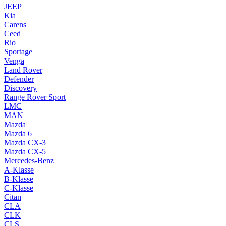
JEEP
Kia
Carens
Ceed
Rio
Sportage
Venga
Land Rover
Defender
Discovery
Range Rover Sport
LMC
MAN
Mazda
Mazda 6
Mazda CX-3
Mazda CX-5
Mercedes-Benz
A-Klasse
B-Klasse
C-Klasse
Citan
CLA
CLK
CLS