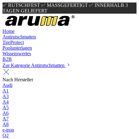
✅ RUTSCHFEST
✅ MASSGEFERTIGT
✅ INNERHALB 3
TAGEN GELIEFERT
Home
Antirutschmatten
TireProtect
Poolunterlagen
Wissenswertes
B2B
Zur Kategorie Antirutschmatten
Nach Hersteller
Audi
A1
A3
A4
A5
A6
A7
A8
e-tron
Q2