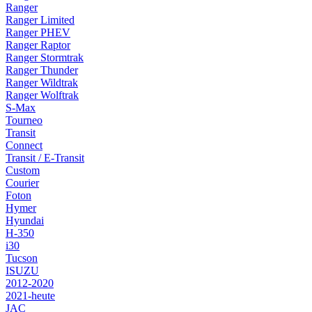
Ranger
Ranger Limited
Ranger PHEV
Ranger Raptor
Ranger Stormtrak
Ranger Thunder
Ranger Wildtrak
Ranger Wolftrak
S-Max
Tourneo
Transit
Connect
Transit / E-Transit
Custom
Courier
Foton
Hymer
Hyundai
H-350
i30
Tucson
ISUZU
2012-2020
2021-heute
JAC