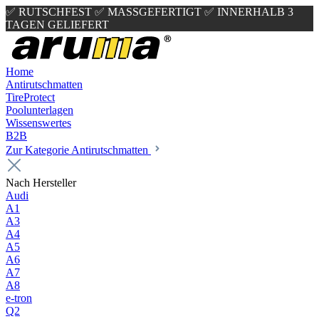
✅ RUTSCHFEST
✅ MASSGEFERTIGT
✅ INNERHALB 3
TAGEN GELIEFERT
Home
Antirutschmatten
TireProtect
Poolunterlagen
Wissenswertes
B2B
Zur Kategorie Antirutschmatten
Nach Hersteller
Audi
A1
A3
A4
A5
A6
A7
A8
e-tron
Q2