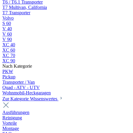
T6 / T6.1 Transporter
T7 Multivan, California
T7 Transporter
Volvo
S 60
V 40
V 60
V 90
XC 40
XC 60
XC 70
XC 90
Nach Kategorie
PKW
Pickup
Transporter / Van
Quad - ATV - UTV
Wohnmobil-Heckgaragen
Zur Kategorie Wissenswertes
Ausführungen
Reinigung
Vorteile
Montage