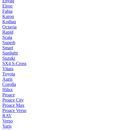
Enyaq
Elroq
Fabia
Karoq
Kodiaq
Octavia
Rapid
Scala
Superb
Smart
Sunlight
Suzuki
SX4 S-Cross
Vitara
Toyota
Auris
Corolla
Hilux
Proace
Proace City
Proace Max
Proace Verso
RAV
Verso
Yaris