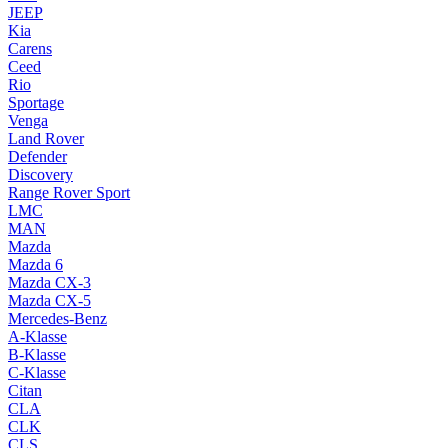
JEEP
Kia
Carens
Ceed
Rio
Sportage
Venga
Land Rover
Defender
Discovery
Range Rover Sport
LMC
MAN
Mazda
Mazda 6
Mazda CX-3
Mazda CX-5
Mercedes-Benz
A-Klasse
B-Klasse
C-Klasse
Citan
CLA
CLK
CLS