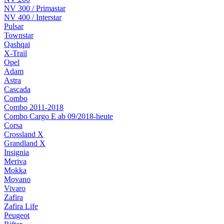
NV 300 / Primastar
NV 400 / Interstar
Pulsar
Townstar
Qashqai
X-Trail
Opel
Adam
Astra
Cascada
Combo
Combo 2011-2018
Combo Cargo E ab 09/2018-heute
Corsa
Crossland X
Grandland X
Insignia
Meriva
Mokka
Movano
Vivaro
Zafira
Zafira Life
Peugeot