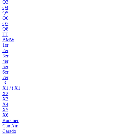
Q3
Q4
Q5
Q6
Q7
Q8
TT
BMW
1er
2er
3er
4er
5er
6er
7er
i3
X1 / i X1
X2
X3
X4
X5
X6
Bürstner
Can Am
Carado