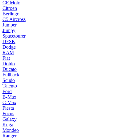
CF Moto
Citroen
Berlingo
C5 Aircross
Jumper
Jumpy
Spacetourer
DFSK
Dodge
RAM
Fiat
Doblo
Ducato
Fullback
Scudo
Talento
Ford
B-Max
C-Max
Fiesta
Focus
Galaxy
Kuga
Mondeo
Ranger