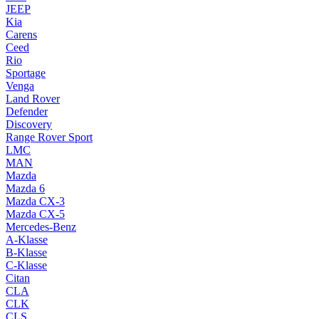
JEEP
Kia
Carens
Ceed
Rio
Sportage
Venga
Land Rover
Defender
Discovery
Range Rover Sport
LMC
MAN
Mazda
Mazda 6
Mazda CX-3
Mazda CX-5
Mercedes-Benz
A-Klasse
B-Klasse
C-Klasse
Citan
CLA
CLK
CLS