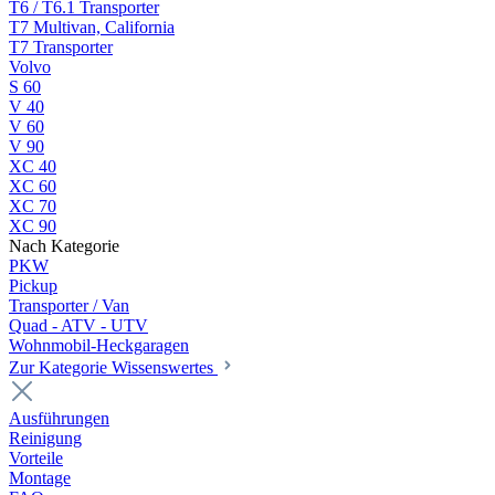
T6 / T6.1 Transporter
T7 Multivan, California
T7 Transporter
Volvo
S 60
V 40
V 60
V 90
XC 40
XC 60
XC 70
XC 90
Nach Kategorie
PKW
Pickup
Transporter / Van
Quad - ATV - UTV
Wohnmobil-Heckgaragen
Zur Kategorie Wissenswertes
Ausführungen
Reinigung
Vorteile
Montage