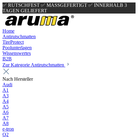
✅ RUTSCHFEST
✅ MASSGEFERTIGT
✅ INNERHALB 3
TAGEN GELIEFERT
Home
Antirutschmatten
TireProtect
Poolunterlagen
Wissenswertes
B2B
Zur Kategorie Antirutschmatten
Nach Hersteller
Audi
A1
A3
A4
A5
A6
A7
A8
e-tron
Q2