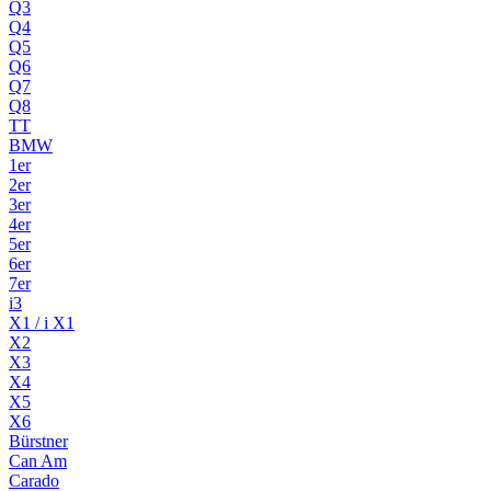
Q3
Q4
Q5
Q6
Q7
Q8
TT
BMW
1er
2er
3er
4er
5er
6er
7er
i3
X1 / i X1
X2
X3
X4
X5
X6
Bürstner
Can Am
Carado