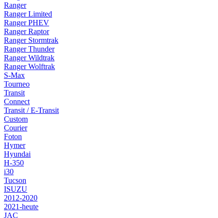
Ranger
Ranger Limited
Ranger PHEV
Ranger Raptor
Ranger Stormtrak
Ranger Thunder
Ranger Wildtrak
Ranger Wolftrak
S-Max
Tourneo
Transit
Connect
Transit / E-Transit
Custom
Courier
Foton
Hymer
Hyundai
H-350
i30
Tucson
ISUZU
2012-2020
2021-heute
JAC