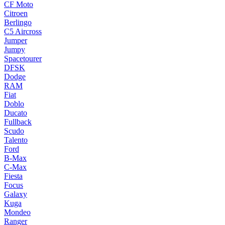
CF Moto
Citroen
Berlingo
C5 Aircross
Jumper
Jumpy
Spacetourer
DFSK
Dodge
RAM
Fiat
Doblo
Ducato
Fullback
Scudo
Talento
Ford
B-Max
C-Max
Fiesta
Focus
Galaxy
Kuga
Mondeo
Ranger