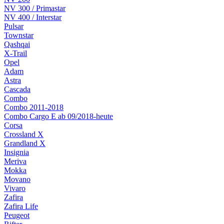
NV 300 / Primastar
NV 400 / Interstar
Pulsar
Townstar
Qashqai
X-Trail
Opel
Adam
Astra
Cascada
Combo
Combo 2011-2018
Combo Cargo E ab 09/2018-heute
Corsa
Crossland X
Grandland X
Insignia
Meriva
Mokka
Movano
Vivaro
Zafira
Zafira Life
Peugeot