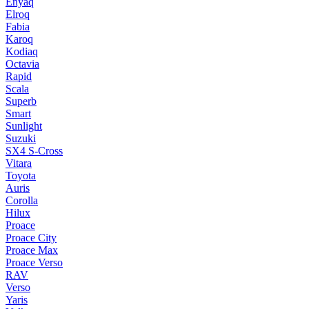
Enyaq
Elroq
Fabia
Karoq
Kodiaq
Octavia
Rapid
Scala
Superb
Smart
Sunlight
Suzuki
SX4 S-Cross
Vitara
Toyota
Auris
Corolla
Hilux
Proace
Proace City
Proace Max
Proace Verso
RAV
Verso
Yaris