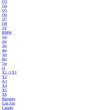
Q3
Q4
Q5
Q6
Q7
Q8
TT
BMW
1er
2er
3er
4er
5er
6er
7er
i3
X1 / i X1
X2
X3
X4
X5
X6
Bürstner
Can Am
Carado