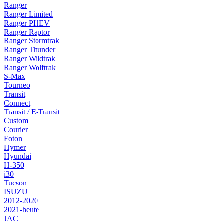
Ranger
Ranger Limited
Ranger PHEV
Ranger Raptor
Ranger Stormtrak
Ranger Thunder
Ranger Wildtrak
Ranger Wolftrak
S-Max
Tourneo
Transit
Connect
Transit / E-Transit
Custom
Courier
Foton
Hymer
Hyundai
H-350
i30
Tucson
ISUZU
2012-2020
2021-heute
JAC