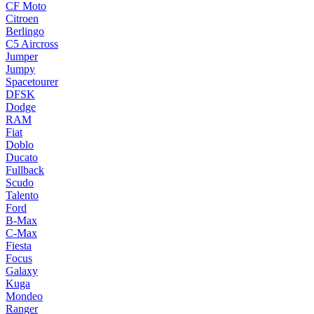
CF Moto
Citroen
Berlingo
C5 Aircross
Jumper
Jumpy
Spacetourer
DFSK
Dodge
RAM
Fiat
Doblo
Ducato
Fullback
Scudo
Talento
Ford
B-Max
C-Max
Fiesta
Focus
Galaxy
Kuga
Mondeo
Ranger