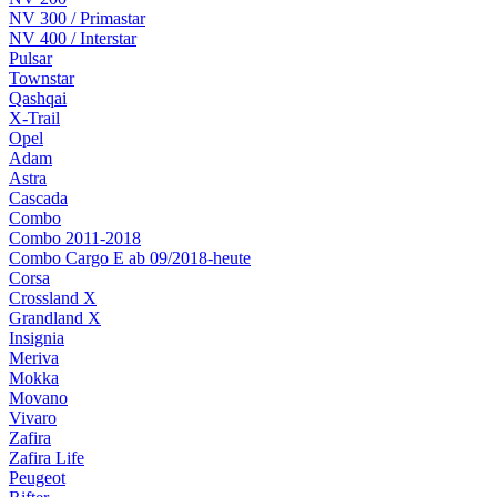
NV 300 / Primastar
NV 400 / Interstar
Pulsar
Townstar
Qashqai
X-Trail
Opel
Adam
Astra
Cascada
Combo
Combo 2011-2018
Combo Cargo E ab 09/2018-heute
Corsa
Crossland X
Grandland X
Insignia
Meriva
Mokka
Movano
Vivaro
Zafira
Zafira Life
Peugeot