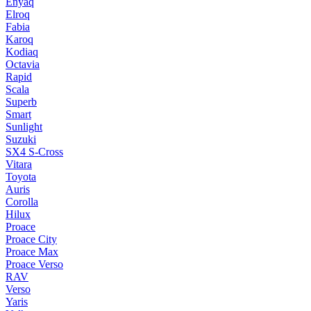
Enyaq
Elroq
Fabia
Karoq
Kodiaq
Octavia
Rapid
Scala
Superb
Smart
Sunlight
Suzuki
SX4 S-Cross
Vitara
Toyota
Auris
Corolla
Hilux
Proace
Proace City
Proace Max
Proace Verso
RAV
Verso
Yaris