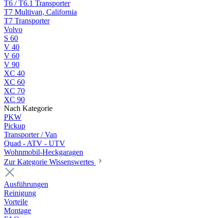
T6 / T6.1 Transporter
T7 Multivan, California
T7 Transporter
Volvo
S 60
V 40
V 60
V 90
XC 40
XC 60
XC 70
XC 90
Nach Kategorie
PKW
Pickup
Transporter / Van
Quad - ATV - UTV
Wohnmobil-Heckgaragen
Zur Kategorie Wissenswertes
Ausführungen
Reinigung
Vorteile
Montage