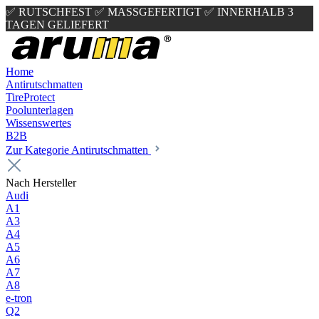
✅ RUTSCHFEST
✅ MASSGEFERTIGT
✅ INNERHALB 3
TAGEN GELIEFERT
Home
Antirutschmatten
TireProtect
Poolunterlagen
Wissenswertes
B2B
Zur Kategorie Antirutschmatten
Nach Hersteller
Audi
A1
A3
A4
A5
A6
A7
A8
e-tron
Q2