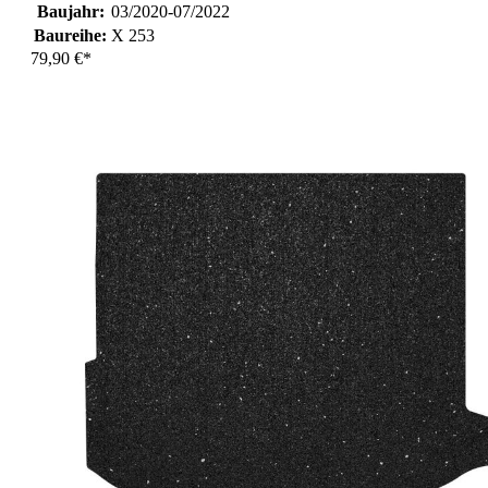
Baujahr:
03/2020-07/2022
Baureihe:
X 253
79,90 €*