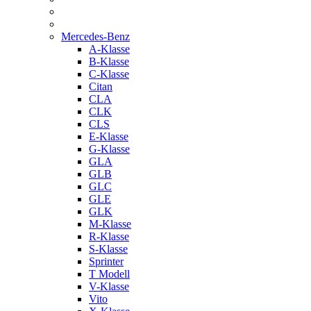
Mercedes-Benz
A-Klasse
B-Klasse
C-Klasse
Citan
CLA
CLK
CLS
E-Klasse
G-Klasse
GLA
GLB
GLC
GLE
GLK
M-Klasse
R-Klasse
S-Klasse
Sprinter
T Modell
V-Klasse
Vito