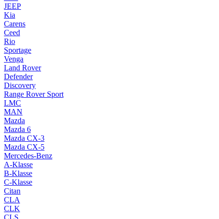
JEEP
Kia
Carens
Ceed
Rio
Sportage
Venga
Land Rover
Defender
Discovery
Range Rover Sport
LMC
MAN
Mazda
Mazda 6
Mazda CX-3
Mazda CX-5
Mercedes-Benz
A-Klasse
B-Klasse
C-Klasse
Citan
CLA
CLK
CLS