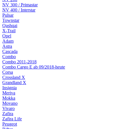
NV 300 / Primastar
NV 400 / Interstar
Pulsar
Townstar
Qashqai
X-Trail
Opel
Adam
Astra
Cascada
Combo
Combo 2011-2018
Combo Cargo E ab 09/2018-heute
Corsa
Crossland X
Grandland X
Insignia
Meriva
Mokka
Movano
Vivaro
Zafira
Zafira Life
Peugeot