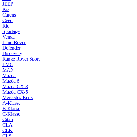
JEEP
Kia
Carens
Ceed
Rio
Sportage
Venga
Land Rover
Defender
Discovery
Range Rover Sport
LMC
MAN
Mazda
Mazda 6
Mazda CX-3
Mazda CX-5
Mercedes-Benz
A-Klasse
B-Klasse
C-Klasse
Citan
CLA
CLK
CLS