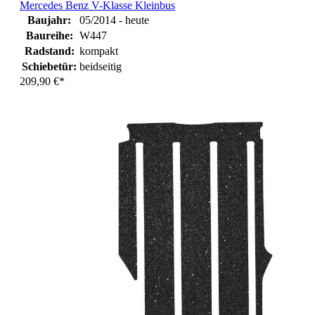
Mercedes Benz V-Klasse Kleinbus
Baujahr:
05/2014 - heute
Baureihe:
W447
Radstand:
kompakt
Schiebetür:
beidseitig
209,90 €*