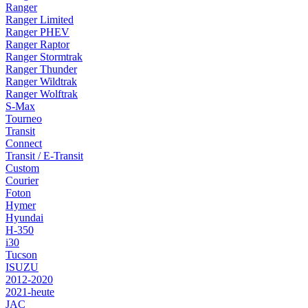
Ranger
Ranger Limited
Ranger PHEV
Ranger Raptor
Ranger Stormtrak
Ranger Thunder
Ranger Wildtrak
Ranger Wolftrak
S-Max
Tourneo
Transit
Connect
Transit / E-Transit
Custom
Courier
Foton
Hymer
Hyundai
H-350
i30
Tucson
ISUZU
2012-2020
2021-heute
JAC