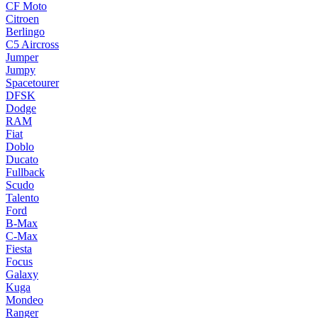
CF Moto
Citroen
Berlingo
C5 Aircross
Jumper
Jumpy
Spacetourer
DFSK
Dodge
RAM
Fiat
Doblo
Ducato
Fullback
Scudo
Talento
Ford
B-Max
C-Max
Fiesta
Focus
Galaxy
Kuga
Mondeo
Ranger