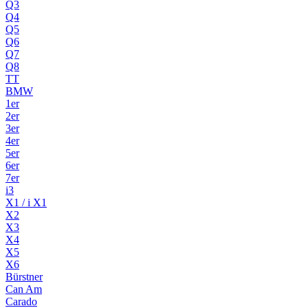
Q3
Q4
Q5
Q6
Q7
Q8
TT
BMW
1er
2er
3er
4er
5er
6er
7er
i3
X1 / i X1
X2
X3
X4
X5
X6
Bürstner
Can Am
Carado