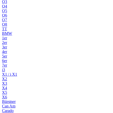
Q3
Q4
Q5
Q6
Q7
Q8
TT
BMW
1er
2er
3er
4er
5er
6er
7er
i3
X1 / i X1
X2
X3
X4
X5
X6
Bürstner
Can Am
Carado