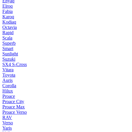
Enyaq
Elroq
Fabia
Karoq
Kodiaq
Octavia
Rapid
Scala
Superb
Smart
Sunlight
Suzuki
SX4 S-Cross
Vitara
Toyota
Auris
Corolla
Hilux
Proace
Proace City
Proace Max
Proace Verso
RAV
Verso
Yaris