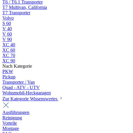
T6 / T6.1 Transporter
T7 Multivan, California
T7 Transporter
Volvo
S 60
V 40
V 60
V 90
XC 40
XC 60
XC 70
XC 90
Nach Kategorie
PKW
Pickup
Transporter / Van
Quad - ATV - UTV
Wohnmobil-Heckgaragen
Zur Kategorie Wissenswertes
Ausführungen
Reinigung
Vorteile
Montage