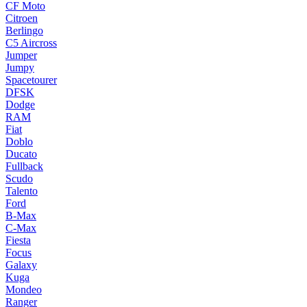
CF Moto
Citroen
Berlingo
C5 Aircross
Jumper
Jumpy
Spacetourer
DFSK
Dodge
RAM
Fiat
Doblo
Ducato
Fullback
Scudo
Talento
Ford
B-Max
C-Max
Fiesta
Focus
Galaxy
Kuga
Mondeo
Ranger