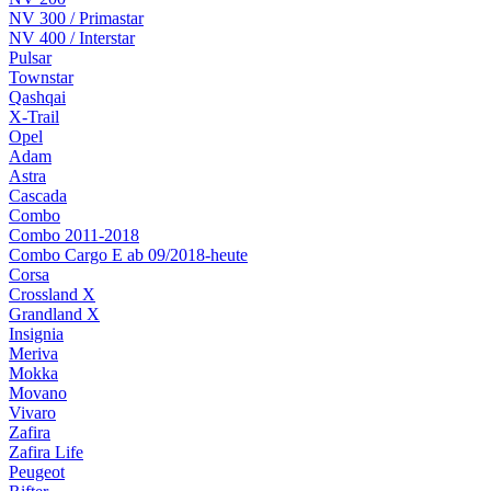
NV 300 / Primastar
NV 400 / Interstar
Pulsar
Townstar
Qashqai
X-Trail
Opel
Adam
Astra
Cascada
Combo
Combo 2011-2018
Combo Cargo E ab 09/2018-heute
Corsa
Crossland X
Grandland X
Insignia
Meriva
Mokka
Movano
Vivaro
Zafira
Zafira Life
Peugeot