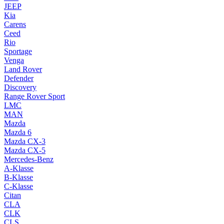
JEEP
Kia
Carens
Ceed
Rio
Sportage
Venga
Land Rover
Defender
Discovery
Range Rover Sport
LMC
MAN
Mazda
Mazda 6
Mazda CX-3
Mazda CX-5
Mercedes-Benz
A-Klasse
B-Klasse
C-Klasse
Citan
CLA
CLK
CLS