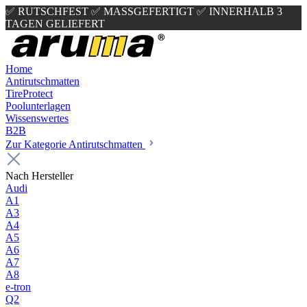
✅ RUTSCHFEST
✅ MASSGEFERTIGT
✅ INNERHALB 3
TAGEN GELIEFERT
Home
Antirutschmatten
TireProtect
Poolunterlagen
Wissenswertes
B2B
Zur Kategorie Antirutschmatten
Nach Hersteller
Audi
A1
A3
A4
A5
A6
A7
A8
e-tron
Q2