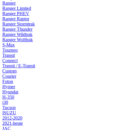
Ranger
Ranger Limited
Ranger PHEV
Ranger Raptor
Ranger Stormtrak
Ranger Thunder
Ranger Wildtrak
Ranger Wolftrak
S-Max
Tourneo
Transit
Connect
Transit / E-Transit
Custom
Courier
Foton
Hymer
Hyundai
H-350
i30
Tucson
ISUZU
2012-2020
2021-heute
JAC