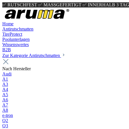
✅ RUTSCHFEST
✅ MASSGEFERTIGT
✅ INNERHALB 3 TAG
Home
Antirutschmatten
TireProtect
Poolunterlagen
Wissenswertes
B2B
Zur Kategorie Antirutschmatten
Nach Hersteller
Audi
A1
A3
A4
A5
A6
A7
A8
e-tron
Q2
Q3