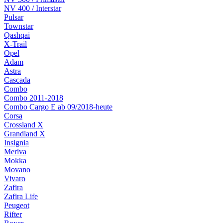
NV 400 / Interstar
Pulsar
Townstar
Qashqai
X-Trail
Opel
Adam
Astra
Cascada
Combo
Combo 2011-2018
Combo Cargo E ab 09/2018-heute
Corsa
Crossland X
Grandland X
Insignia
Meriva
Mokka
Movano
Vivaro
Zafira
Zafira Life
Peugeot
Rifter