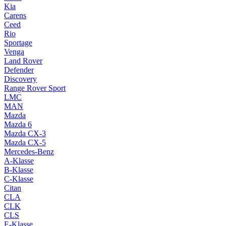
Kia
Carens
Ceed
Rio
Sportage
Venga
Land Rover
Defender
Discovery
Range Rover Sport
LMC
MAN
Mazda
Mazda 6
Mazda CX-3
Mazda CX-5
Mercedes-Benz
A-Klasse
B-Klasse
C-Klasse
Citan
CLA
CLK
CLS
E-Klasse