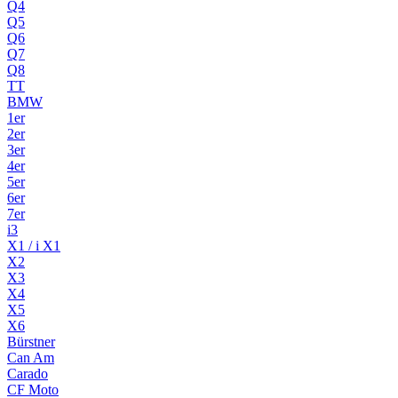
Q4
Q5
Q6
Q7
Q8
TT
BMW
1er
2er
3er
4er
5er
6er
7er
i3
X1 / i X1
X2
X3
X4
X5
X6
Bürstner
Can Am
Carado
CF Moto