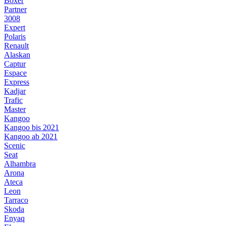
Boxer
Partner
3008
Expert
Polaris
Renault
Alaskan
Captur
Espace
Express
Kadjar
Trafic
Master
Kangoo
Kangoo bis 2021
Kangoo ab 2021
Scenic
Seat
Alhambra
Arona
Ateca
Leon
Tarraco
Skoda
Enyaq