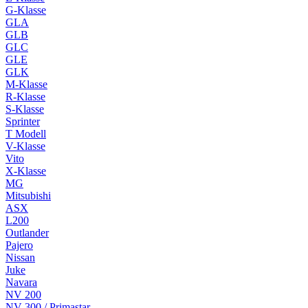
G-Klasse
GLA
GLB
GLC
GLE
GLK
M-Klasse
R-Klasse
S-Klasse
Sprinter
T Modell
V-Klasse
Vito
X-Klasse
MG
Mitsubishi
ASX
L200
Outlander
Pajero
Nissan
Juke
Navara
NV 200
NV 300 / Primastar