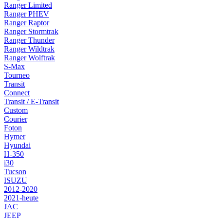
Ranger Limited
Ranger PHEV
Ranger Raptor
Ranger Stormtrak
Ranger Thunder
Ranger Wildtrak
Ranger Wolftrak
S-Max
Tourneo
Transit
Connect
Transit / E-Transit
Custom
Courier
Foton
Hymer
Hyundai
H-350
i30
Tucson
ISUZU
2012-2020
2021-heute
JAC
JEEP