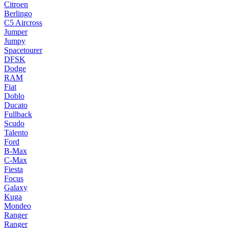
Citroen
Berlingo
C5 Aircross
Jumper
Jumpy
Spacetourer
DFSK
Dodge
RAM
Fiat
Doblo
Ducato
Fullback
Scudo
Talento
Ford
B-Max
C-Max
Fiesta
Focus
Galaxy
Kuga
Mondeo
Ranger
Ranger