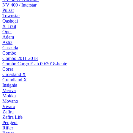
NV 400 / Interstar
Pulsar
Townstar
Qashqai
X-Trail
Opel
Adam
Astra
Cascada
Combo
Combo 2011-2018
Combo Cargo E ab 09/2018-heute
Corsa
Crossland X
Grandland X
Insignia
Meriva
Mokka
Movano
Vivaro
Zafira
Zafira Life
Peugeot
Rifter