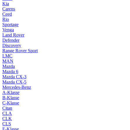
Kia
Carens
Ceed
Rio
Sportage
Venga
Land Rover
Defender
Discovery
Range Rover Sport
LMC
MAN
Mazda
Mazda 6
Mazda CX-3
Mazda CX-5
Mercedes-Benz
A-Klasse
B-Klasse
C-Klasse
Citan
CLA
CLK
CLS
E-Klasse