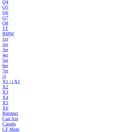
Q4
Q5
Q6
Q7
Q8
TT
BMW
1er
2er
3er
4er
5er
6er
7er
i3
X1 / i X1
X2
X3
X4
X5
X6
Bürstner
Can Am
Carado
CF Moto