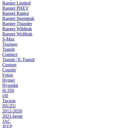
Ranger Limited
Ranger PHEV
Ranger Raptor
Ranger Stormtrak
Ranger Thunder
Ranger Wildtrak
Ranger Wolftrak
S-Max
Tourneo
Transit
Connect
Transit / E-Transit
Custom
Courier
Foton
Hymer
Hyundai
H-350
i30
Tucson
ISUZU
2012-2020
2021-heute
JAC
JEEP