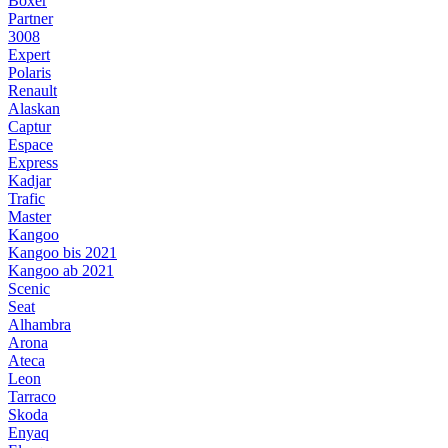
Boxer
Partner
3008
Expert
Polaris
Renault
Alaskan
Captur
Espace
Express
Kadjar
Trafic
Master
Kangoo
Kangoo bis 2021
Kangoo ab 2021
Scenic
Seat
Alhambra
Arona
Ateca
Leon
Tarraco
Skoda
Enyaq