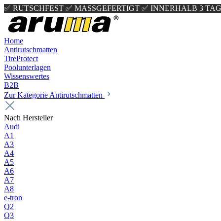
✅ RUTSCHFEST
✅ MASSGEFERTIGT
✅ INNERHALB 3 TAG
Home
Antirutschmatten
TireProtect
Poolunterlagen
Wissenswertes
B2B
Zur Kategorie Antirutschmatten
Nach Hersteller
Audi
A1
A3
A4
A5
A6
A7
A8
e-tron
Q2
Q3