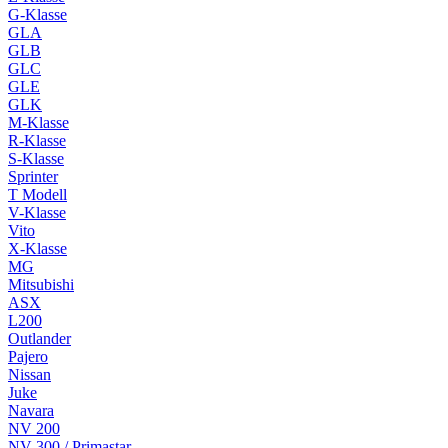
G-Klasse
GLA
GLB
GLC
GLE
GLK
M-Klasse
R-Klasse
S-Klasse
Sprinter
T Modell
V-Klasse
Vito
X-Klasse
MG
Mitsubishi
ASX
L200
Outlander
Pajero
Nissan
Juke
Navara
NV 200
NV 300 / Primastar