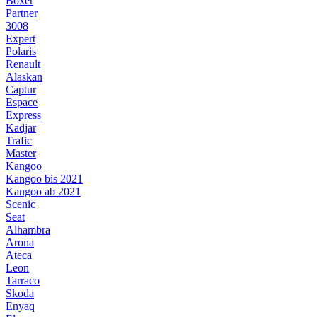
Boxer
Partner
3008
Expert
Polaris
Renault
Alaskan
Captur
Espace
Express
Kadjar
Trafic
Master
Kangoo
Kangoo bis 2021
Kangoo ab 2021
Scenic
Seat
Alhambra
Arona
Ateca
Leon
Tarraco
Skoda
Enyaq