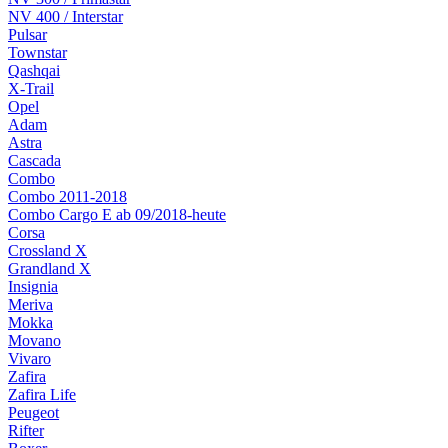
NV 400 / Interstar
Pulsar
Townstar
Qashqai
X-Trail
Opel
Adam
Astra
Cascada
Combo
Combo 2011-2018
Combo Cargo E ab 09/2018-heute
Corsa
Crossland X
Grandland X
Insignia
Meriva
Mokka
Movano
Vivaro
Zafira
Zafira Life
Peugeot
Rifter