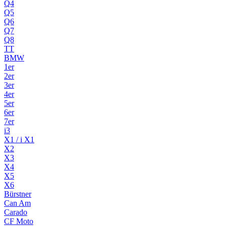
Q4
Q5
Q6
Q7
Q8
TT
BMW
1er
2er
3er
4er
5er
6er
7er
i3
X1 / i X1
X2
X3
X4
X5
X6
Bürstner
Can Am
Carado
CF Moto