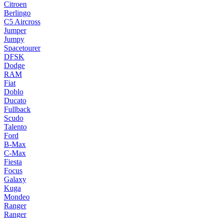
Citroen
Berlingo
C5 Aircross
Jumper
Jumpy
Spacetourer
DFSK
Dodge
RAM
Fiat
Doblo
Ducato
Fullback
Scudo
Talento
Ford
B-Max
C-Max
Fiesta
Focus
Galaxy
Kuga
Mondeo
Ranger
Ranger