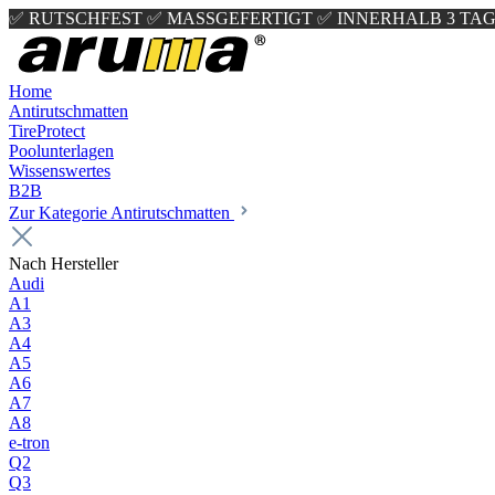
✅ RUTSCHFEST
✅ MASSGEFERTIGT
✅ INNERHALB 3 TAG
Home
Antirutschmatten
TireProtect
Poolunterlagen
Wissenswertes
B2B
Zur Kategorie Antirutschmatten
Nach Hersteller
Audi
A1
A3
A4
A5
A6
A7
A8
e-tron
Q2
Q3