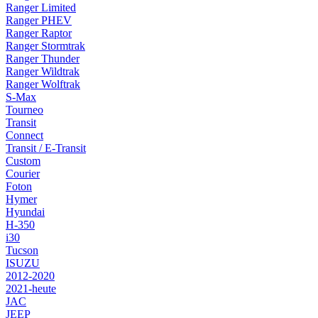
Ranger Limited
Ranger PHEV
Ranger Raptor
Ranger Stormtrak
Ranger Thunder
Ranger Wildtrak
Ranger Wolftrak
S-Max
Tourneo
Transit
Connect
Transit / E-Transit
Custom
Courier
Foton
Hymer
Hyundai
H-350
i30
Tucson
ISUZU
2012-2020
2021-heute
JAC
JEEP