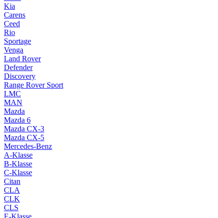
Kia
Carens
Ceed
Rio
Sportage
Venga
Land Rover
Defender
Discovery
Range Rover Sport
LMC
MAN
Mazda
Mazda 6
Mazda CX-3
Mazda CX-5
Mercedes-Benz
A-Klasse
B-Klasse
C-Klasse
Citan
CLA
CLK
CLS
E-Klasse