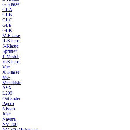
G-Klasse
GLA
GLB
GLC
GLE
GLK
M-Klasse
R-Klasse
S-Klasse
Sprinter
T Modell
V-Klasse
Vito
X-Klasse
MG
Mitsubishi
ASX
L200
Outlander
Pajero
Nissan
Juke
Navara
NV 200
NV 300 / Primastar