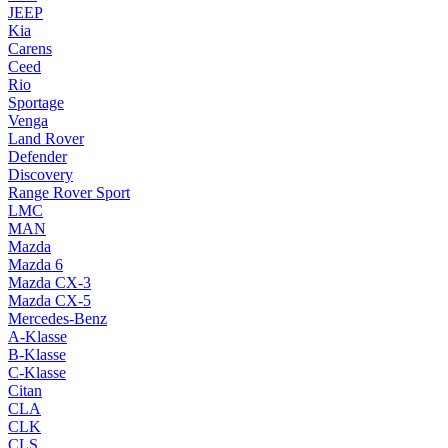
JEEP
Kia
Carens
Ceed
Rio
Sportage
Venga
Land Rover
Defender
Discovery
Range Rover Sport
LMC
MAN
Mazda
Mazda 6
Mazda CX-3
Mazda CX-5
Mercedes-Benz
A-Klasse
B-Klasse
C-Klasse
Citan
CLA
CLK
CLS