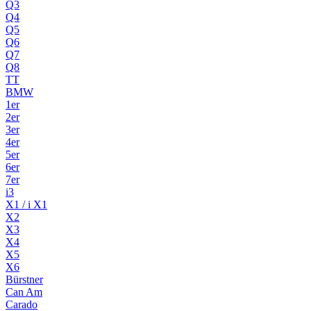
Q3
Q4
Q5
Q6
Q7
Q8
TT
BMW
1er
2er
3er
4er
5er
6er
7er
i3
X1 / i X1
X2
X3
X4
X5
X6
Bürstner
Can Am
Carado