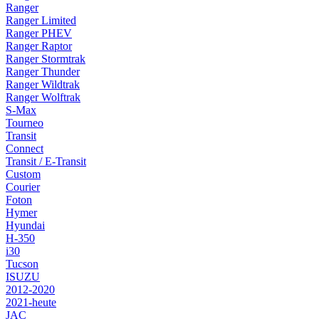
Ranger
Ranger Limited
Ranger PHEV
Ranger Raptor
Ranger Stormtrak
Ranger Thunder
Ranger Wildtrak
Ranger Wolftrak
S-Max
Tourneo
Transit
Connect
Transit / E-Transit
Custom
Courier
Foton
Hymer
Hyundai
H-350
i30
Tucson
ISUZU
2012-2020
2021-heute
JAC