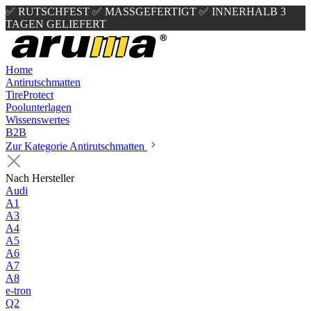
✅ RUTSCHFEST
✅ MASSGEFERTIGT
✅ INNERHALB 3
TAGEN GELIEFERT
Home
Antirutschmatten
TireProtect
Poolunterlagen
Wissenswertes
B2B
Zur Kategorie Antirutschmatten
Nach Hersteller
Audi
A1
A3
A4
A5
A6
A7
A8
e-tron
Q2