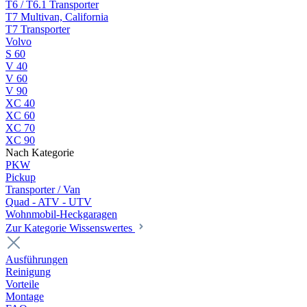
T6 / T6.1 Transporter
T7 Multivan, California
T7 Transporter
Volvo
S 60
V 40
V 60
V 90
XC 40
XC 60
XC 70
XC 90
Nach Kategorie
PKW
Pickup
Transporter / Van
Quad - ATV - UTV
Wohnmobil-Heckgaragen
Zur Kategorie Wissenswertes
Ausführungen
Reinigung
Vorteile
Montage