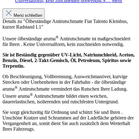
Universalform, kein zuschneiden notwendig.S…
Mehr
Menü schließen
Details zu "Ölbeständige Antirutschmatte Fiat Talento Kleinbus,
kurzer Radstand L1"
®
Unsere ölbeständige aruma
Antirutschmatte ist maßgeschneidert
für Ihren . Keine Universalform, kein zuschneiden notwendig.
Sie ist Beständig gegenüber UV-Licht, Natriumchlorid, Aceton,
Benzin, Diesel, 2-Takt-Gemisch, Öl, Petroleum, Spiritus sowie
Terpentin.
Ob Beschleunigung, Vollbremsung, Ausweichmanöver, kurvige
Strecken oder Unebenheiten in der Fahrbahn - die ölbeständige
®
aruma
Antirutschmatte vermindert das Rutschen Ihrer Ladung.
®
Unsere aruma
Antirutschmatte bildet einen weichen,
dauerelastischen, isolierenden und rutschfesten Untergrund.
Sie sorgt gleichzeitig für Ordnung und schützt Sie und Ihren .
Unschöne Kratzer und Schrammen auf der Ladefläche gehören der
Vergangenheit an, somit dient Sie auch zusätzlich dem Werterhalt
Ihres Fahrzeugs.