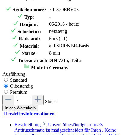
7018-OEBV03
Artikelnummer:
-
Typ:
06/2016 - heute
Baujahr:
beidseitig
Schiebetür:
kurz (L1)
Radstand:
auf SBR/NBR-Basis
Material:
8 mm
Stärke:
Toleranz nach DIN 7715, Teil 5
Made in Germany
Ausführung
Standard
Ölbeständig
Premium
Stück
In den Warenkorb
Hersteller-Informationen
Beschreibung
Unsere ölbeständige aruma®
Antirutschmatte ist maßgeschneidert für Ihren . Keine