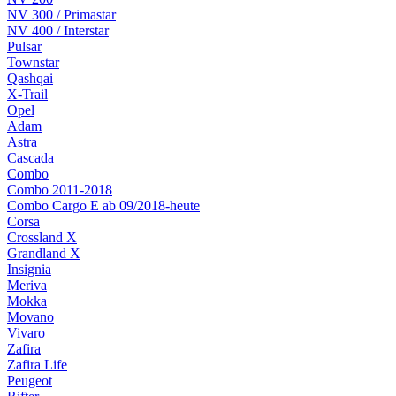
NV 300 / Primastar
NV 400 / Interstar
Pulsar
Townstar
Qashqai
X-Trail
Opel
Adam
Astra
Cascada
Combo
Combo 2011-2018
Combo Cargo E ab 09/2018-heute
Corsa
Crossland X
Grandland X
Insignia
Meriva
Mokka
Movano
Vivaro
Zafira
Zafira Life
Peugeot