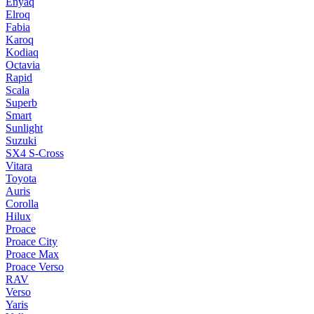
Enyaq
Elroq
Fabia
Karoq
Kodiaq
Octavia
Rapid
Scala
Superb
Smart
Sunlight
Suzuki
SX4 S-Cross
Vitara
Toyota
Auris
Corolla
Hilux
Proace
Proace City
Proace Max
Proace Verso
RAV
Verso
Yaris