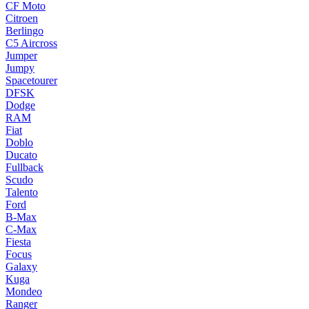
CF Moto
Citroen
Berlingo
C5 Aircross
Jumper
Jumpy
Spacetourer
DFSK
Dodge
RAM
Fiat
Doblo
Ducato
Fullback
Scudo
Talento
Ford
B-Max
C-Max
Fiesta
Focus
Galaxy
Kuga
Mondeo
Ranger