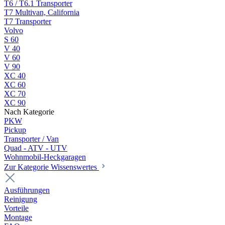
T6 / T6.1 Transporter
T7 Multivan, California
T7 Transporter
Volvo
S 60
V 40
V 60
V 90
XC 40
XC 60
XC 70
XC 90
Nach Kategorie
PKW
Pickup
Transporter / Van
Quad - ATV - UTV
Wohnmobil-Heckgaragen
Zur Kategorie Wissenswertes
Ausführungen
Reinigung
Vorteile
Montage