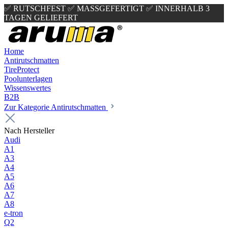
✅ RUTSCHFEST
✅ MASSGEFERTIGT
✅ INNERHALB 3
TAGEN GELIEFERT
Home
Antirutschmatten
TireProtect
Poolunterlagen
Wissenswertes
B2B
Zur Kategorie Antirutschmatten
Nach Hersteller
Audi
A1
A3
A4
A5
A6
A7
A8
e-tron
Q2