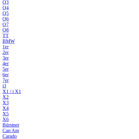
Q3
Q4
Q5
Q6
Q7
Q8
TT
BMW
1er
2er
3er
4er
5er
6er
7er
i3
X1 / i X1
X2
X3
X4
X5
X6
Bürstner
Can Am
Carado