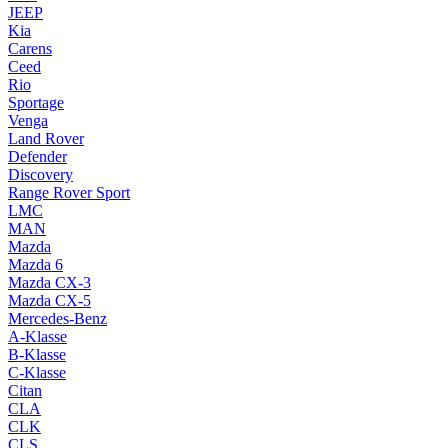
JEEP
Kia
Carens
Ceed
Rio
Sportage
Venga
Land Rover
Defender
Discovery
Range Rover Sport
LMC
MAN
Mazda
Mazda 6
Mazda CX-3
Mazda CX-5
Mercedes-Benz
A-Klasse
B-Klasse
C-Klasse
Citan
CLA
CLK
CLS