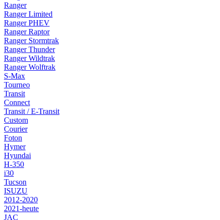
Ranger
Ranger Limited
Ranger PHEV
Ranger Raptor
Ranger Stormtrak
Ranger Thunder
Ranger Wildtrak
Ranger Wolftrak
S-Max
Tourneo
Transit
Connect
Transit / E-Transit
Custom
Courier
Foton
Hymer
Hyundai
H-350
i30
Tucson
ISUZU
2012-2020
2021-heute
JAC