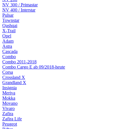
NV 300 / Primastar
NV 400 / Interstar
Pulsar
Townstar
Qashqai
X-Trail
Opel
Adam
Astra
Cascada
Combo
Combo 2011-2018
Combo Cargo E ab 09/2018-heute
Corsa
Crossland X
Grandland X
Insignia
Meriva
Mokka
Movano
Vivaro
Zafira
Zafira Life
Peugeot