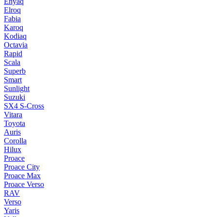
Enyaq
Elroq
Fabia
Karoq
Kodiaq
Octavia
Rapid
Scala
Superb
Smart
Sunlight
Suzuki
SX4 S-Cross
Vitara
Toyota
Auris
Corolla
Hilux
Proace
Proace City
Proace Max
Proace Verso
RAV
Verso
Yaris