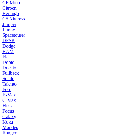
CF Moto
Citroen
Berlingo
C5 Aircross
Jumper
Jumpy
Spacetourer
DFSK
Dodge
RAM
Fiat
Doblo
Ducato
Fullback
Scudo
Talento
Ford
B-Max
C-Max
Fiesta
Focus
Galaxy
Kuga
Mondeo
Ranger