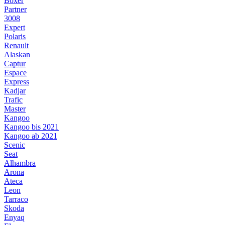
Boxer
Partner
3008
Expert
Polaris
Renault
Alaskan
Captur
Espace
Express
Kadjar
Trafic
Master
Kangoo
Kangoo bis 2021
Kangoo ab 2021
Scenic
Seat
Alhambra
Arona
Ateca
Leon
Tarraco
Skoda
Enyaq