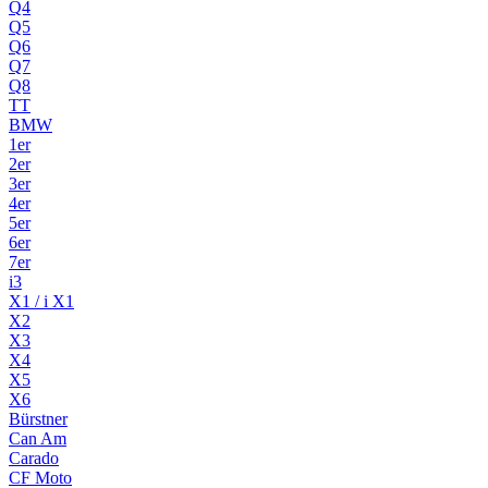
Q4
Q5
Q6
Q7
Q8
TT
BMW
1er
2er
3er
4er
5er
6er
7er
i3
X1 / i X1
X2
X3
X4
X5
X6
Bürstner
Can Am
Carado
CF Moto