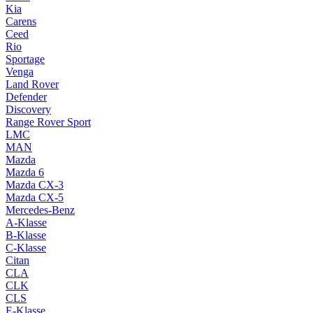
Kia
Carens
Ceed
Rio
Sportage
Venga
Land Rover
Defender
Discovery
Range Rover Sport
LMC
MAN
Mazda
Mazda 6
Mazda CX-3
Mazda CX-5
Mercedes-Benz
A-Klasse
B-Klasse
C-Klasse
Citan
CLA
CLK
CLS
E-Klasse