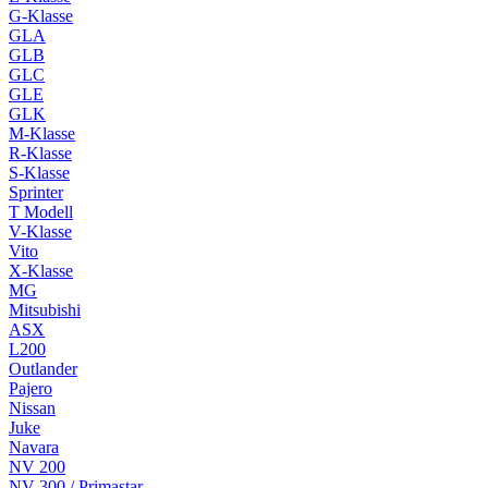
G-Klasse
GLA
GLB
GLC
GLE
GLK
M-Klasse
R-Klasse
S-Klasse
Sprinter
T Modell
V-Klasse
Vito
X-Klasse
MG
Mitsubishi
ASX
L200
Outlander
Pajero
Nissan
Juke
Navara
NV 200
NV 300 / Primastar