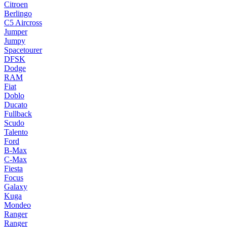
Citroen
Berlingo
C5 Aircross
Jumper
Jumpy
Spacetourer
DFSK
Dodge
RAM
Fiat
Doblo
Ducato
Fullback
Scudo
Talento
Ford
B-Max
C-Max
Fiesta
Focus
Galaxy
Kuga
Mondeo
Ranger
Ranger