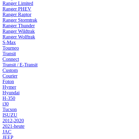
Ranger Limited
Ranger PHEV
Ranger Raptor
Ranger Stormtrak
Ranger Thunder
Ranger Wildtrak
Ranger Wolftrak
S-Max
Tourneo
Transit
Connect
Transit / E-Transit
Custom
Courier
Foton
Hymer
Hyundai
H-350
i30
Tucson
ISUZU
2012-2020
2021-heute
JAC
JEEP