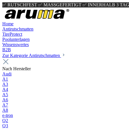
✅ RUTSCHFEST
✅ MASSGEFERTIGT
✅ INNERHALB 3 TAG
Home
Antirutschmatten
TireProtect
Poolunterlagen
Wissenswertes
B2B
Zur Kategorie Antirutschmatten
Nach Hersteller
Audi
A1
A3
A4
A5
A6
A7
A8
e-tron
Q2
Q3