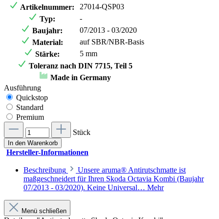
27014-QSP03
Artikelnummer:
-
Typ:
07/2013 - 03/2020
Baujahr:
auf SBR/NBR-Basis
Material:
5 mm
Stärke:
Toleranz nach DIN 7715, Teil 5
Made in Germany
Ausführung
Quickstop
Standard
Premium
Stück
In den Warenkorb
Hersteller-Informationen
Beschreibung
Unsere aruma® Antirutschmatte ist
maßgeschneidert für Ihren Skoda Octavia Kombi (Baujahr
07/2013 - 03/2020). Keine Universal…
Mehr
Menü schließen