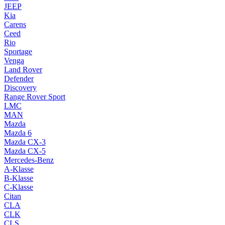
JEEP
Kia
Carens
Ceed
Rio
Sportage
Venga
Land Rover
Defender
Discovery
Range Rover Sport
LMC
MAN
Mazda
Mazda 6
Mazda CX-3
Mazda CX-5
Mercedes-Benz
A-Klasse
B-Klasse
C-Klasse
Citan
CLA
CLK
CLS