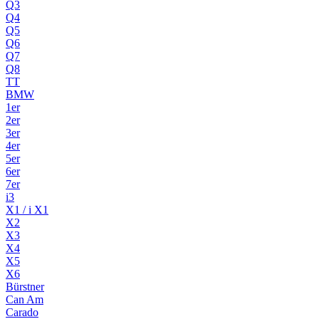
Q3
Q4
Q5
Q6
Q7
Q8
TT
BMW
1er
2er
3er
4er
5er
6er
7er
i3
X1 / i X1
X2
X3
X4
X5
X6
Bürstner
Can Am
Carado