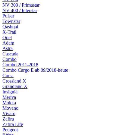
NV 300 / Primastar
NV 400 / Interstar
Pulsar
Townstar
Qashqai
X-Trail
Opel
Adam
Astra
Cascada
Combo
Combo 2011-2018
Combo Cargo E ab 09/2018-heute
Corsa
Crossland X
Grandland X
Insignia
Meriva
Mokka
Movano
Vivaro
Zafira
Zafira Life
Peugeot