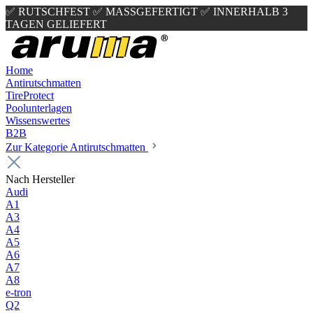
✅ RUTSCHFEST
✅ MASSGEFERTIGT
✅ INNERHALB 3
TAGEN GELIEFERT
Home
Antirutschmatten
TireProtect
Poolunterlagen
Wissenswertes
B2B
Zur Kategorie Antirutschmatten
Nach Hersteller
Audi
A1
A3
A4
A5
A6
A7
A8
e-tron
Q2