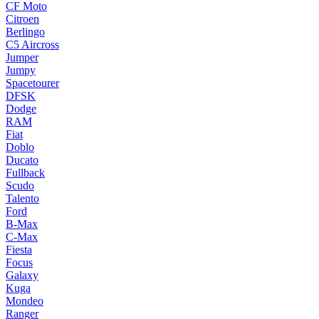
CF Moto
Citroen
Berlingo
C5 Aircross
Jumper
Jumpy
Spacetourer
DFSK
Dodge
RAM
Fiat
Doblo
Ducato
Fullback
Scudo
Talento
Ford
B-Max
C-Max
Fiesta
Focus
Galaxy
Kuga
Mondeo
Ranger