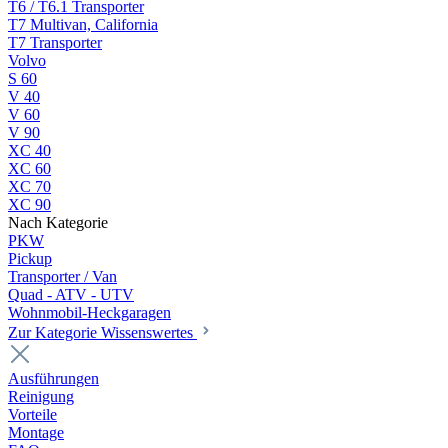
T6 / T6.1 Transporter
T7 Multivan, California
T7 Transporter
Volvo
S 60
V 40
V 60
V 90
XC 40
XC 60
XC 70
XC 90
Nach Kategorie
PKW
Pickup
Transporter / Van
Quad - ATV - UTV
Wohnmobil-Heckgaragen
Zur Kategorie Wissenswertes
Ausführungen
Reinigung
Vorteile
Montage