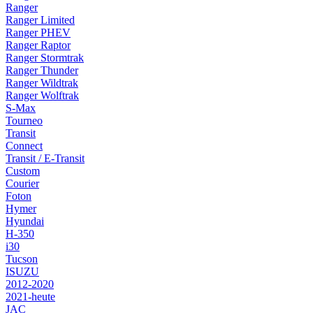
Ranger
Ranger Limited
Ranger PHEV
Ranger Raptor
Ranger Stormtrak
Ranger Thunder
Ranger Wildtrak
Ranger Wolftrak
S-Max
Tourneo
Transit
Connect
Transit / E-Transit
Custom
Courier
Foton
Hymer
Hyundai
H-350
i30
Tucson
ISUZU
2012-2020
2021-heute
JAC