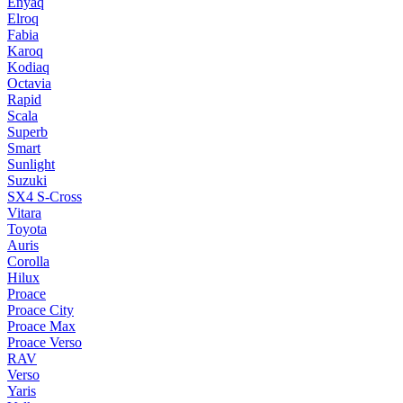
Enyaq
Elroq
Fabia
Karoq
Kodiaq
Octavia
Rapid
Scala
Superb
Smart
Sunlight
Suzuki
SX4 S-Cross
Vitara
Toyota
Auris
Corolla
Hilux
Proace
Proace City
Proace Max
Proace Verso
RAV
Verso
Yaris