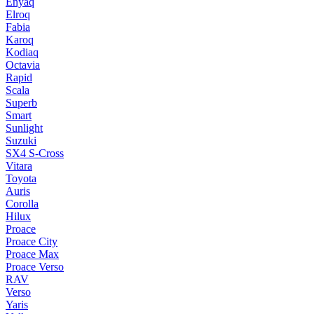
Enyaq
Elroq
Fabia
Karoq
Kodiaq
Octavia
Rapid
Scala
Superb
Smart
Sunlight
Suzuki
SX4 S-Cross
Vitara
Toyota
Auris
Corolla
Hilux
Proace
Proace City
Proace Max
Proace Verso
RAV
Verso
Yaris