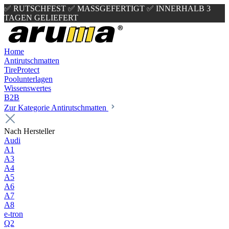
✅ RUTSCHFEST
✅ MASSGEFERTIGT
✅ INNERHALB 3
TAGEN GELIEFERT
Home
Antirutschmatten
TireProtect
Poolunterlagen
Wissenswertes
B2B
Zur Kategorie Antirutschmatten
Nach Hersteller
Audi
A1
A3
A4
A5
A6
A7
A8
e-tron
Q2