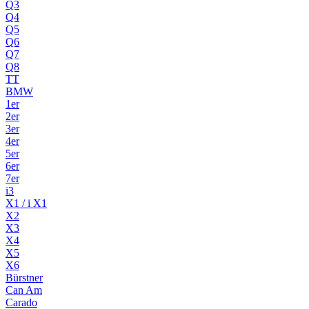
Q3
Q4
Q5
Q6
Q7
Q8
TT
BMW
1er
2er
3er
4er
5er
6er
7er
i3
X1 / i X1
X2
X3
X4
X5
X6
Bürstner
Can Am
Carado