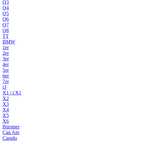
Q3
Q4
Q5
Q6
Q7
Q8
TT
BMW
1er
2er
3er
4er
5er
6er
7er
i3
X1 / i X1
X2
X3
X4
X5
X6
Bürstner
Can Am
Carado