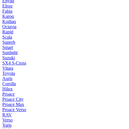
Enyaq
Elroq
Fabia
Karoq
Kodiaq
Octavia
Rapid
Scala
Superb
Smart
Sunlight
Suzuki
SX4 S-Cross
Vitara
Toyota
Auris
Corolla
Hilux
Proace
Proace City
Proace Max
Proace Verso
RAV
Verso
Yaris