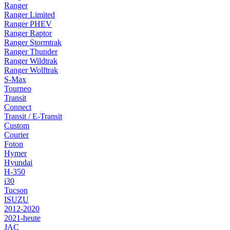
Ranger
Ranger Limited
Ranger PHEV
Ranger Raptor
Ranger Stormtrak
Ranger Thunder
Ranger Wildtrak
Ranger Wolftrak
S-Max
Tourneo
Transit
Connect
Transit / E-Transit
Custom
Courier
Foton
Hymer
Hyundai
H-350
i30
Tucson
ISUZU
2012-2020
2021-heute
JAC