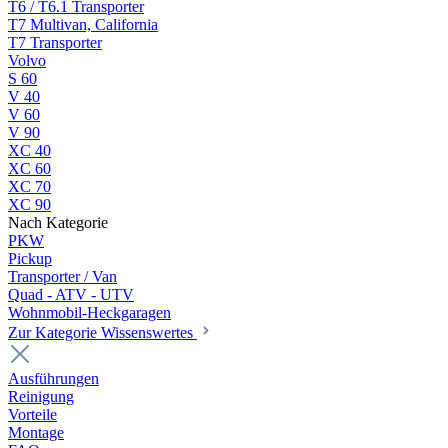
T6 / T6.1 Transporter
T7 Multivan, California
T7 Transporter
Volvo
S 60
V 40
V 60
V 90
XC 40
XC 60
XC 70
XC 90
Nach Kategorie
PKW
Pickup
Transporter / Van
Quad - ATV - UTV
Wohnmobil-Heckgaragen
Zur Kategorie Wissenswertes
Ausführungen
Reinigung
Vorteile
Montage