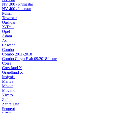
NV 300 / Primastar
NV 400 / Interstar
Pulsar
Townstar
Qashqai
X-Trail
Opel
Adam
Astra
Cascada
Combo
Combo 2011-2018
Combo Cargo E ab 09/2018-heute
Corsa
Crossland X
Grandland X
Insignia
Meriva
Mokka
Movano
Vivaro
Zafira
Zafira Life
Peugeot