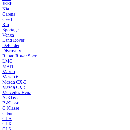
JEEP
Kia
Carens
Ceed
Rio
Sportage
Venga
Land Rover
Defender
Discovery
Range Rover Sport
LMC
MAN
Mazda
Mazda 6
Mazda CX-3
Mazda CX-5
Mercedes-Benz
A-Klasse
B-Klasse
C-Klasse
Citan
CLA
CLK
CLS