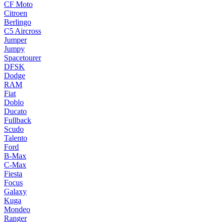
CF Moto
Citroen
Berlingo
C5 Aircross
Jumper
Jumpy
Spacetourer
DFSK
Dodge
RAM
Fiat
Doblo
Ducato
Fullback
Scudo
Talento
Ford
B-Max
C-Max
Fiesta
Focus
Galaxy
Kuga
Mondeo
Ranger