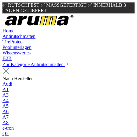
✅ RUTSCHFEST
✅ MASSGEFERTIGT
✅ INNERHALB 3
TAGEN GELIEFERT
Home
Antirutschmatten
TireProtect
Poolunterlagen
Wissenswertes
B2B
Zur Kategorie Antirutschmatten
Nach Hersteller
Audi
A1
A3
A4
A5
A6
A7
A8
e-tron
Q2