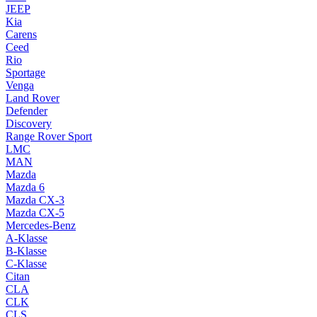
JEEP
Kia
Carens
Ceed
Rio
Sportage
Venga
Land Rover
Defender
Discovery
Range Rover Sport
LMC
MAN
Mazda
Mazda 6
Mazda CX-3
Mazda CX-5
Mercedes-Benz
A-Klasse
B-Klasse
C-Klasse
Citan
CLA
CLK
CLS