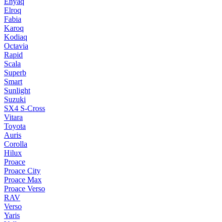
Enyaq
Elroq
Fabia
Karoq
Kodiaq
Octavia
Rapid
Scala
Superb
Smart
Sunlight
Suzuki
SX4 S-Cross
Vitara
Toyota
Auris
Corolla
Hilux
Proace
Proace City
Proace Max
Proace Verso
RAV
Verso
Yaris