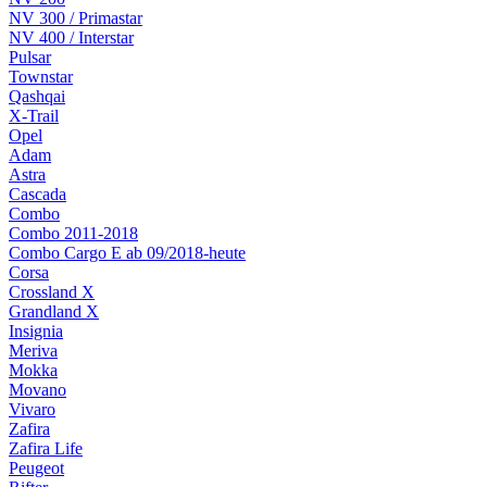
NV 300 / Primastar
NV 400 / Interstar
Pulsar
Townstar
Qashqai
X-Trail
Opel
Adam
Astra
Cascada
Combo
Combo 2011-2018
Combo Cargo E ab 09/2018-heute
Corsa
Crossland X
Grandland X
Insignia
Meriva
Mokka
Movano
Vivaro
Zafira
Zafira Life
Peugeot