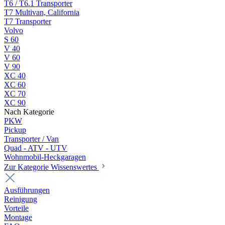
T6 / T6.1 Transporter
T7 Multivan, California
T7 Transporter
Volvo
S 60
V 40
V 60
V 90
XC 40
XC 60
XC 70
XC 90
Nach Kategorie
PKW
Pickup
Transporter / Van
Quad - ATV - UTV
Wohnmobil-Heckgaragen
Zur Kategorie Wissenswertes
Ausführungen
Reinigung
Vorteile
Montage