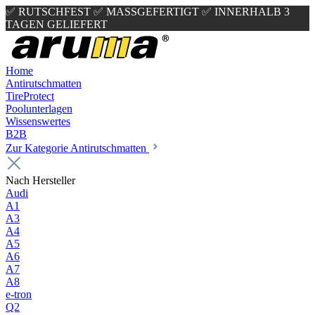
✅ RUTSCHFEST
✅ MASSGEFERTIGT
✅ INNERHALB 3
TAGEN GELIEFERT
Home
Antirutschmatten
TireProtect
Poolunterlagen
Wissenswertes
B2B
Zur Kategorie Antirutschmatten
Nach Hersteller
Audi
A1
A3
A4
A5
A6
A7
A8
e-tron
Q2