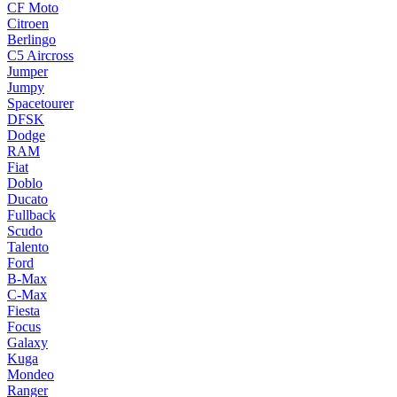
CF Moto
Citroen
Berlingo
C5 Aircross
Jumper
Jumpy
Spacetourer
DFSK
Dodge
RAM
Fiat
Doblo
Ducato
Fullback
Scudo
Talento
Ford
B-Max
C-Max
Fiesta
Focus
Galaxy
Kuga
Mondeo
Ranger