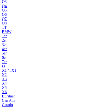
Q3
Q4
Q5
Q6
Q7
Q8
TT
BMW
1er
2er
3er
4er
5er
6er
7er
i3
X1 / i X1
X2
X3
X4
X5
X6
Bürstner
Can Am
Carado