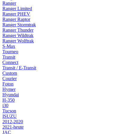
Ranger
Ranger Limited
Ranger PHEV
Ranger Raptor
Ranger Stormtrak
Ranger Thunder
Ranger Wildtrak
Ranger Wolftrak
S-Max
Tourneo
Transit
Connect
Transit / E-Transit
Custom
Courier
Foton
Hymer
Hyundai
H-350
i30
Tucson
ISUZU
2012-2020
2021-heute
JAC