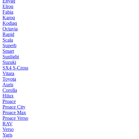
Enyaq
Elroq
Fabia
Karoq
Kodiaq
Octavia
Rapid
Scala
Superb
Smart
Sunlight
Suzuki
SX4 S-Cross
Vitara
Toyota
Auris
Corolla
Hilux
Proace
Proace City
Proace Max
Proace Verso
RAV
Verso
Yaris