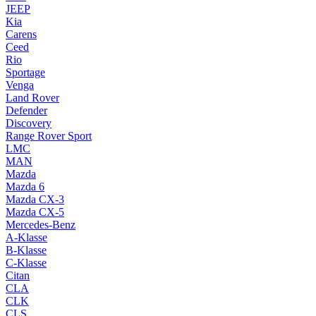
JEEP
Kia
Carens
Ceed
Rio
Sportage
Venga
Land Rover
Defender
Discovery
Range Rover Sport
LMC
MAN
Mazda
Mazda 6
Mazda CX-3
Mazda CX-5
Mercedes-Benz
A-Klasse
B-Klasse
C-Klasse
Citan
CLA
CLK
CLS