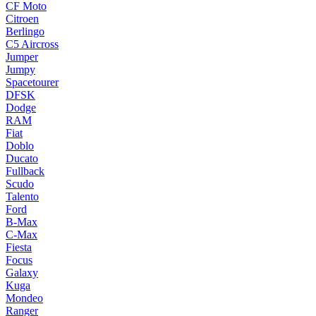
CF Moto
Citroen
Berlingo
C5 Aircross
Jumper
Jumpy
Spacetourer
DFSK
Dodge
RAM
Fiat
Doblo
Ducato
Fullback
Scudo
Talento
Ford
B-Max
C-Max
Fiesta
Focus
Galaxy
Kuga
Mondeo
Ranger