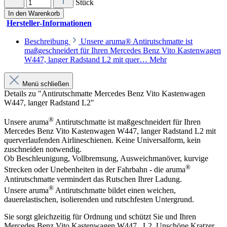
Stück
In den Warenkorb
Hersteller-Informationen
Beschreibung
Unsere aruma® Antirutschmatte ist
maßgeschneidert für Ihren Mercedes Benz Vito Kastenwagen
W447, langer Radstand L2 mit quer…
Mehr
Menü schließen
Details zu "Antirutschmatte Mercedes Benz Vito Kastenwagen
W447, langer Radstand L2"
®
Unsere aruma
Antirutschmatte ist maßgeschneidert für Ihren
Mercedes Benz Vito Kastenwagen W447, langer Radstand L2 mit
querverlaufenden Airlineschienen. Keine Universalform, kein
zuschneiden notwendig.
Ob Beschleunigung, Vollbremsung, Ausweichmanöver, kurvige
®
Strecken oder Unebenheiten in der Fahrbahn - die aruma
Antirutschmatte vermindert das Rutschen Ihrer Ladung.
®
Unsere aruma
Antirutschmatte bildet einen weichen,
dauerelastischen, isolierenden und rutschfesten Untergrund.
Sie sorgt gleichzeitig für Ordnung und schützt Sie und Ihren
Mercedes Benz Vito Kastenwagen W447, L2. Unschöne Kratzer