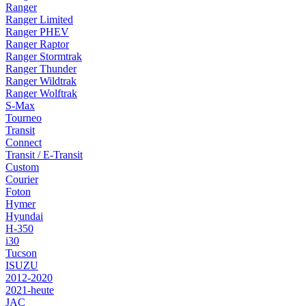
Ranger
Ranger Limited
Ranger PHEV
Ranger Raptor
Ranger Stormtrak
Ranger Thunder
Ranger Wildtrak
Ranger Wolftrak
S-Max
Tourneo
Transit
Connect
Transit / E-Transit
Custom
Courier
Foton
Hymer
Hyundai
H-350
i30
Tucson
ISUZU
2012-2020
2021-heute
JAC