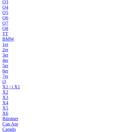
Q3
Q4
Q5
Q6
Q7
Q8
TT
BMW
1er
2er
3er
4er
5er
6er
7er
i3
X1 / i X1
X2
X3
X4
X5
X6
Bürstner
Can Am
Carado