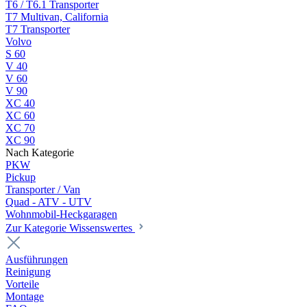
T6 / T6.1 Transporter
T7 Multivan, California
T7 Transporter
Volvo
S 60
V 40
V 60
V 90
XC 40
XC 60
XC 70
XC 90
Nach Kategorie
PKW
Pickup
Transporter / Van
Quad - ATV - UTV
Wohnmobil-Heckgaragen
Zur Kategorie Wissenswertes
Ausführungen
Reinigung
Vorteile
Montage