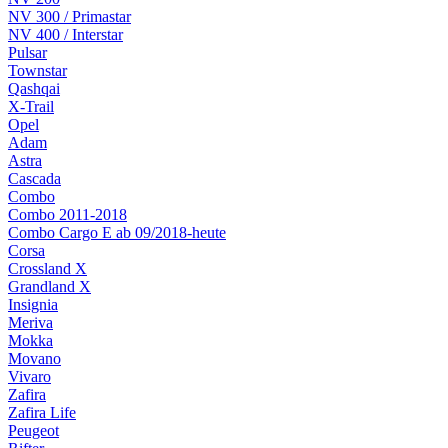
NV 300 / Primastar
NV 400 / Interstar
Pulsar
Townstar
Qashqai
X-Trail
Opel
Adam
Astra
Cascada
Combo
Combo 2011-2018
Combo Cargo E ab 09/2018-heute
Corsa
Crossland X
Grandland X
Insignia
Meriva
Mokka
Movano
Vivaro
Zafira
Zafira Life
Peugeot