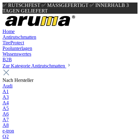
✅ RUTSCHFEST
✅ MASSGEFERTIGT
✅ INNERHALB 3
TAGEN GELIEFERT
Home
Antirutschmatten
TireProtect
Poolunterlagen
Wissenswertes
B2B
Zur Kategorie Antirutschmatten
Nach Hersteller
Audi
A1
A3
A4
A5
A6
A7
A8
e-tron
Q2