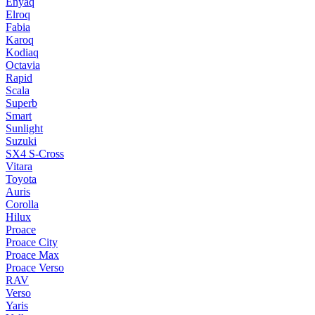
Enyaq
Elroq
Fabia
Karoq
Kodiaq
Octavia
Rapid
Scala
Superb
Smart
Sunlight
Suzuki
SX4 S-Cross
Vitara
Toyota
Auris
Corolla
Hilux
Proace
Proace City
Proace Max
Proace Verso
RAV
Verso
Yaris