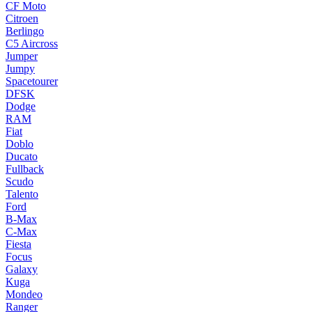
CF Moto
Citroen
Berlingo
C5 Aircross
Jumper
Jumpy
Spacetourer
DFSK
Dodge
RAM
Fiat
Doblo
Ducato
Fullback
Scudo
Talento
Ford
B-Max
C-Max
Fiesta
Focus
Galaxy
Kuga
Mondeo
Ranger