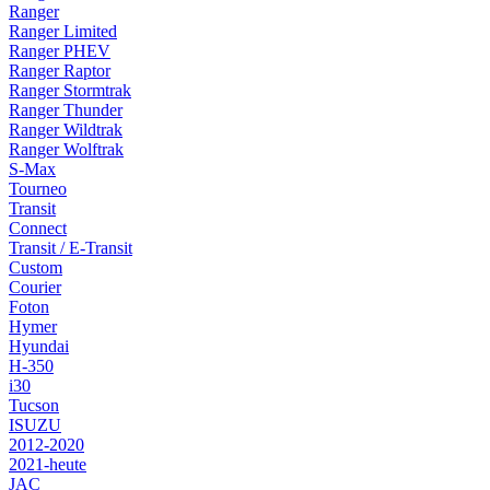
Ranger
Ranger Limited
Ranger PHEV
Ranger Raptor
Ranger Stormtrak
Ranger Thunder
Ranger Wildtrak
Ranger Wolftrak
S-Max
Tourneo
Transit
Connect
Transit / E-Transit
Custom
Courier
Foton
Hymer
Hyundai
H-350
i30
Tucson
ISUZU
2012-2020
2021-heute
JAC