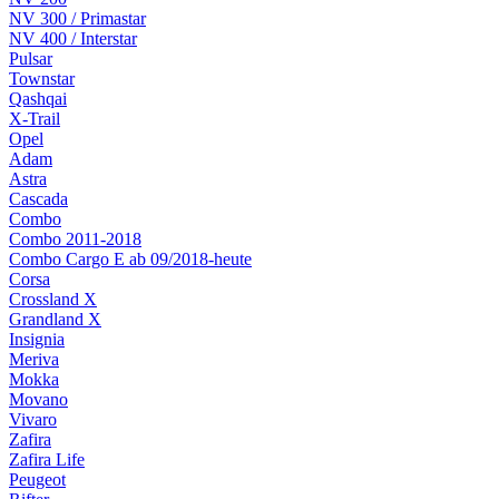
NV 300 / Primastar
NV 400 / Interstar
Pulsar
Townstar
Qashqai
X-Trail
Opel
Adam
Astra
Cascada
Combo
Combo 2011-2018
Combo Cargo E ab 09/2018-heute
Corsa
Crossland X
Grandland X
Insignia
Meriva
Mokka
Movano
Vivaro
Zafira
Zafira Life
Peugeot