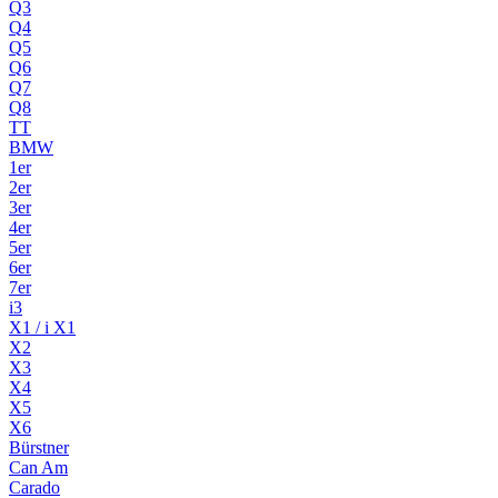
Q3
Q4
Q5
Q6
Q7
Q8
TT
BMW
1er
2er
3er
4er
5er
6er
7er
i3
X1 / i X1
X2
X3
X4
X5
X6
Bürstner
Can Am
Carado