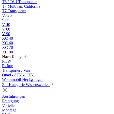
T6 / T6.1 Transporter
T7 Multivan, California
T7 Transporter
Volvo
S 60
V 40
V 60
V 90
XC 40
XC 60
XC 70
XC 90
Nach Kategorie
PKW
Pickup
Transporter / Van
Quad - ATV - UTV
Wohnmobil-Heckgaragen
Zur Kategorie Wissenswertes
Ausführungen
Reinigung
Vorteile
Montage