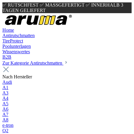
✅ RUTSCHFEST
✅ MASSGEFERTIGT
✅ INNERHALB 3
TAGEN GELIEFERT
Home
Antirutschmatten
TireProtect
Poolunterlagen
Wissenswertes
B2B
Zur Kategorie Antirutschmatten
Nach Hersteller
Audi
A1
A3
A4
A5
A6
A7
A8
e-tron
Q2