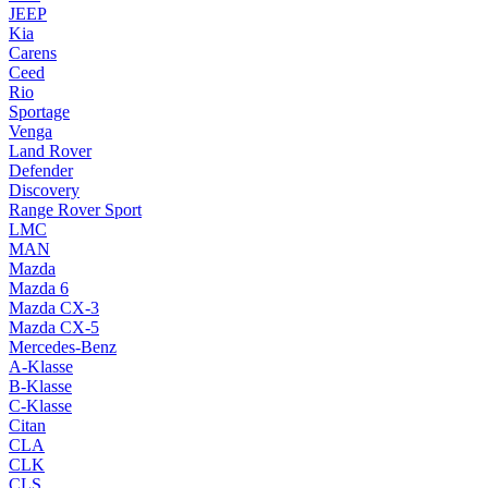
JEEP
Kia
Carens
Ceed
Rio
Sportage
Venga
Land Rover
Defender
Discovery
Range Rover Sport
LMC
MAN
Mazda
Mazda 6
Mazda CX-3
Mazda CX-5
Mercedes-Benz
A-Klasse
B-Klasse
C-Klasse
Citan
CLA
CLK
CLS