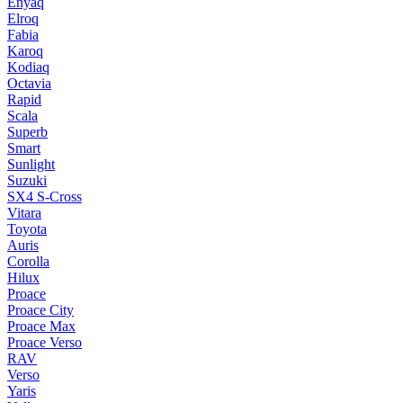
Enyaq
Elroq
Fabia
Karoq
Kodiaq
Octavia
Rapid
Scala
Superb
Smart
Sunlight
Suzuki
SX4 S-Cross
Vitara
Toyota
Auris
Corolla
Hilux
Proace
Proace City
Proace Max
Proace Verso
RAV
Verso
Yaris