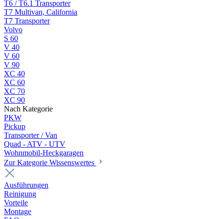
T6 / T6.1 Transporter
T7 Multivan, California
T7 Transporter
Volvo
S 60
V 40
V 60
V 90
XC 40
XC 60
XC 70
XC 90
Nach Kategorie
PKW
Pickup
Transporter / Van
Quad - ATV - UTV
Wohnmobil-Heckgaragen
Zur Kategorie Wissenswertes
Ausführungen
Reinigung
Vorteile
Montage