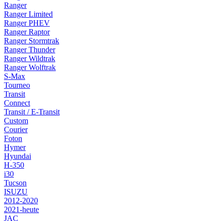
Ranger
Ranger Limited
Ranger PHEV
Ranger Raptor
Ranger Stormtrak
Ranger Thunder
Ranger Wildtrak
Ranger Wolftrak
S-Max
Tourneo
Transit
Connect
Transit / E-Transit
Custom
Courier
Foton
Hymer
Hyundai
H-350
i30
Tucson
ISUZU
2012-2020
2021-heute
JAC