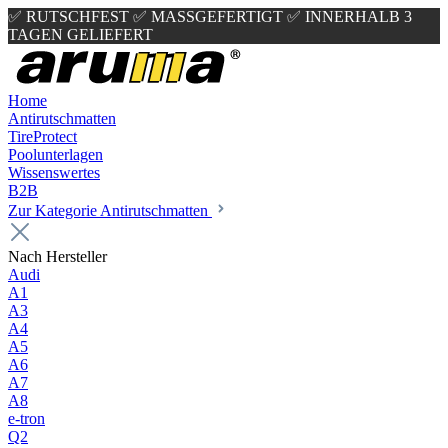
✅ RUTSCHFEST
✅ MASSGEFERTIGT
✅ INNERHALB 3
TAGEN GELIEFERT
Home
Antirutschmatten
TireProtect
Poolunterlagen
Wissenswertes
B2B
Zur Kategorie Antirutschmatten
Nach Hersteller
Audi
A1
A3
A4
A5
A6
A7
A8
e-tron
Q2