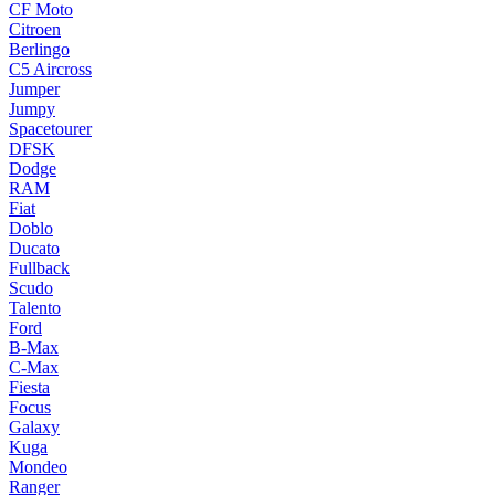
CF Moto
Citroen
Berlingo
C5 Aircross
Jumper
Jumpy
Spacetourer
DFSK
Dodge
RAM
Fiat
Doblo
Ducato
Fullback
Scudo
Talento
Ford
B-Max
C-Max
Fiesta
Focus
Galaxy
Kuga
Mondeo
Ranger