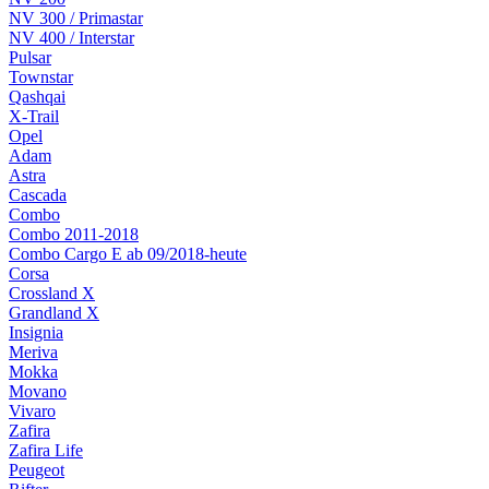
NV 300 / Primastar
NV 400 / Interstar
Pulsar
Townstar
Qashqai
X-Trail
Opel
Adam
Astra
Cascada
Combo
Combo 2011-2018
Combo Cargo E ab 09/2018-heute
Corsa
Crossland X
Grandland X
Insignia
Meriva
Mokka
Movano
Vivaro
Zafira
Zafira Life
Peugeot