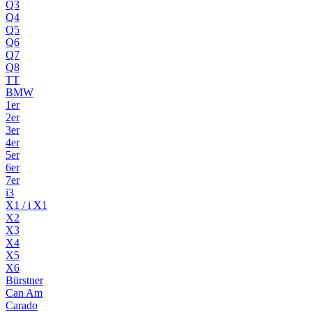
Q3
Q4
Q5
Q6
Q7
Q8
TT
BMW
1er
2er
3er
4er
5er
6er
7er
i3
X1 / i X1
X2
X3
X4
X5
X6
Bürstner
Can Am
Carado