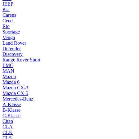
JEEP
Kia
Carens
Ceed
Rio
Sportage
Venga
Land Rover
Defender
Discovery
Range Rover Sport
LMC
MAN
Mazda
Mazda 6
Mazda CX-3
Mazda CX-5
Mercedes-Benz
A-Klasse
B-Klasse
C-Klasse
Citan
CLA
CLK
CLS