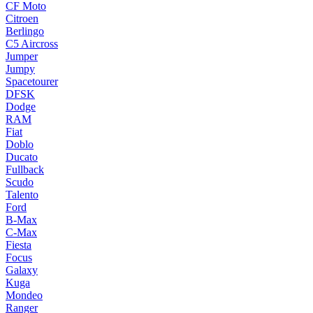
CF Moto
Citroen
Berlingo
C5 Aircross
Jumper
Jumpy
Spacetourer
DFSK
Dodge
RAM
Fiat
Doblo
Ducato
Fullback
Scudo
Talento
Ford
B-Max
C-Max
Fiesta
Focus
Galaxy
Kuga
Mondeo
Ranger