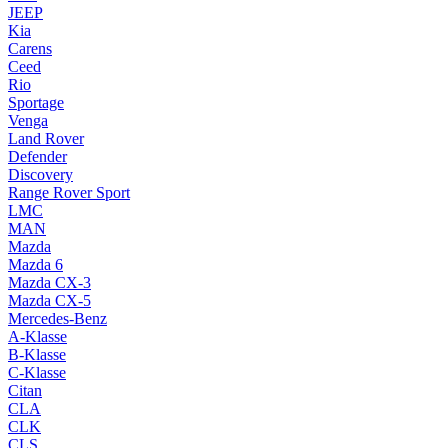
JEEP
Kia
Carens
Ceed
Rio
Sportage
Venga
Land Rover
Defender
Discovery
Range Rover Sport
LMC
MAN
Mazda
Mazda 6
Mazda CX-3
Mazda CX-5
Mercedes-Benz
A-Klasse
B-Klasse
C-Klasse
Citan
CLA
CLK
CLS