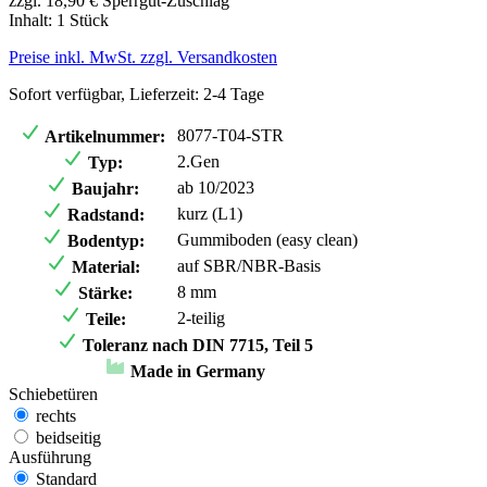
zzgl. 18,90 € Sperrgut-Zuschlag
Inhalt:
1 Stück
Preise inkl. MwSt. zzgl. Versandkosten
Sofort verfügbar, Lieferzeit: 2-4 Tage
8077-T04-STR
Artikelnummer:
2.Gen
Typ:
ab 10/2023
Baujahr:
kurz (L1)
Radstand:
Gummiboden (easy clean)
Bodentyp:
auf SBR/NBR-Basis
Material:
8 mm
Stärke:
2-teilig
Teile:
Toleranz nach DIN 7715, Teil 5
Made in Germany
Schiebetüren
rechts
beidseitig
Ausführung
Standard