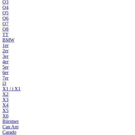
Q3
Q4
Q5
Q6
Q7
Q8
TT
BMW
1er
2er
3er
4er
5er
6er
7er
i3
X1 / i X1
X2
X3
X4
X5
X6
Bürstner
Can Am
Carado