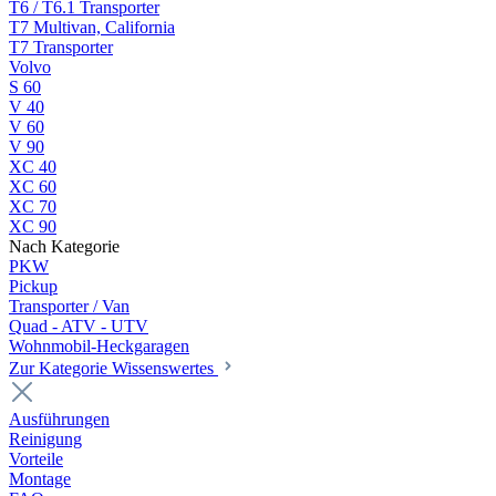
T6 / T6.1 Transporter
T7 Multivan, California
T7 Transporter
Volvo
S 60
V 40
V 60
V 90
XC 40
XC 60
XC 70
XC 90
Nach Kategorie
PKW
Pickup
Transporter / Van
Quad - ATV - UTV
Wohnmobil-Heckgaragen
Zur Kategorie Wissenswertes
Ausführungen
Reinigung
Vorteile
Montage