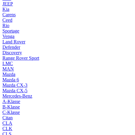
JEEP
Kia
Carens
Ceed
Rio
Sportage
Venga
Land Rover
Defender
Discovery
Range Rover Sport
LMC
MAN
Mazda
Mazda 6
Mazda CX-3
Mazda CX-5
Mercedes-Benz
A-Klasse
B-Klasse
C-Klasse
Citan
CLA
CLK
CLS