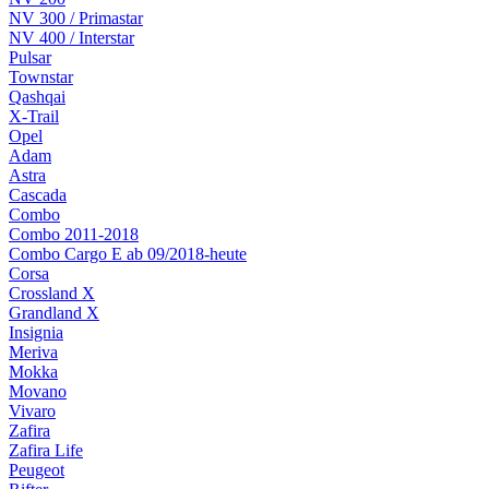
NV 300 / Primastar
NV 400 / Interstar
Pulsar
Townstar
Qashqai
X-Trail
Opel
Adam
Astra
Cascada
Combo
Combo 2011-2018
Combo Cargo E ab 09/2018-heute
Corsa
Crossland X
Grandland X
Insignia
Meriva
Mokka
Movano
Vivaro
Zafira
Zafira Life
Peugeot