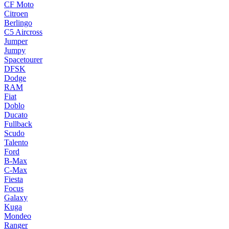
CF Moto
Citroen
Berlingo
C5 Aircross
Jumper
Jumpy
Spacetourer
DFSK
Dodge
RAM
Fiat
Doblo
Ducato
Fullback
Scudo
Talento
Ford
B-Max
C-Max
Fiesta
Focus
Galaxy
Kuga
Mondeo
Ranger