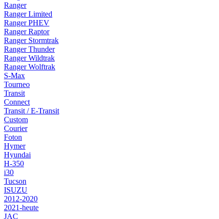
Ranger
Ranger Limited
Ranger PHEV
Ranger Raptor
Ranger Stormtrak
Ranger Thunder
Ranger Wildtrak
Ranger Wolftrak
S-Max
Tourneo
Transit
Connect
Transit / E-Transit
Custom
Courier
Foton
Hymer
Hyundai
H-350
i30
Tucson
ISUZU
2012-2020
2021-heute
JAC