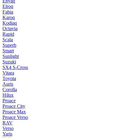
Enyaq
Elroq
Fabia
Karoq
Kodiaq
Octavia
Rapid
Scala
Superb
Smart
Sunlight
Suzuki
SX4 S-Cross
Vitara
Toyota
Auris
Corolla
Hilux
Proace
Proace City
Proace Max
Proace Verso
RAV
Verso
Yaris