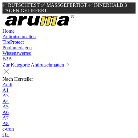
✅ RUTSCHFEST
✅ MASSGEFERTIGT
✅ INNERHALB 3
TAGEN GELIEFERT
Home
Antirutschmatten
TireProtect
Poolunterlagen
Wissenswertes
B2B
Zur Kategorie Antirutschmatten
Nach Hersteller
Audi
A1
A3
A4
A5
A6
A7
A8
e-tron
Q2