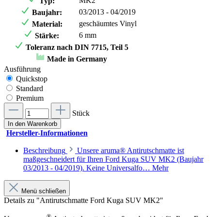
MK2
Typ:
03/2013 - 04/2019
Baujahr:
geschäumtes Vinyl
Material:
6 mm
Stärke:
Toleranz nach DIN 7715, Teil 5
Made in Germany
Ausführung
Quickstop
Standard
Premium
Stück
In den Warenkorb
Hersteller-Informationen
Beschreibung
Unsere aruma® Antirutschmatte ist
maßgeschneidert für Ihren Ford Kuga SUV MK2 (Baujahr
03/2013 - 04/2019). Keine Universalfo…
Mehr
Menü schließen
Details zu "Antirutschmatte Ford Kuga SUV MK2"
®