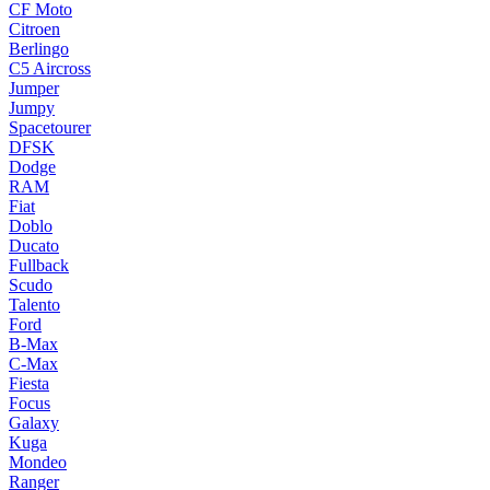
CF Moto
Citroen
Berlingo
C5 Aircross
Jumper
Jumpy
Spacetourer
DFSK
Dodge
RAM
Fiat
Doblo
Ducato
Fullback
Scudo
Talento
Ford
B-Max
C-Max
Fiesta
Focus
Galaxy
Kuga
Mondeo
Ranger