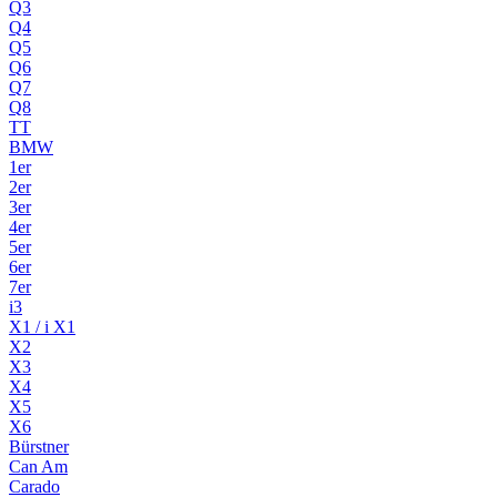
Q3
Q4
Q5
Q6
Q7
Q8
TT
BMW
1er
2er
3er
4er
5er
6er
7er
i3
X1 / i X1
X2
X3
X4
X5
X6
Bürstner
Can Am
Carado