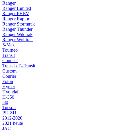
Ranger
Ranger Limited
Ranger PHEV
Ranger Raptor
Ranger Stormtrak
Ranger Thunder
Ranger Wildtrak
Ranger Wolftrak
S-Max
Tourneo
Transit
Connect
Transit / E-Transit
Custom
Courier
Foton
Hymer
Hyundai
H-350
i30
Tucson
ISUZU
2012-2020
2021-heute
JAC