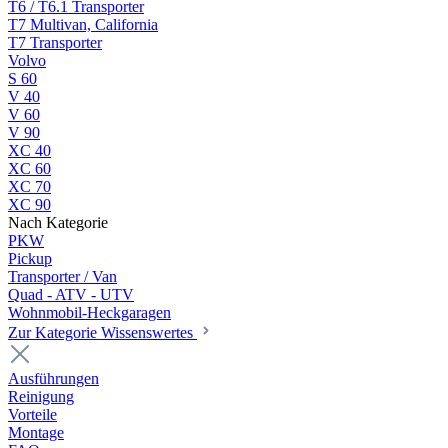
T6 / T6.1 Transporter
T7 Multivan, California
T7 Transporter
Volvo
S 60
V 40
V 60
V 90
XC 40
XC 60
XC 70
XC 90
Nach Kategorie
PKW
Pickup
Transporter / Van
Quad - ATV - UTV
Wohnmobil-Heckgaragen
Zur Kategorie Wissenswertes
Ausführungen
Reinigung
Vorteile
Montage