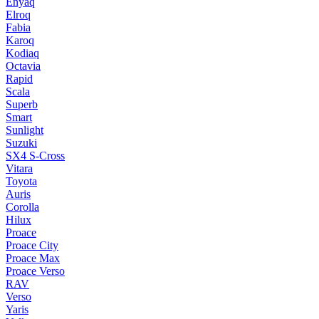
Enyaq
Elroq
Fabia
Karoq
Kodiaq
Octavia
Rapid
Scala
Superb
Smart
Sunlight
Suzuki
SX4 S-Cross
Vitara
Toyota
Auris
Corolla
Hilux
Proace
Proace City
Proace Max
Proace Verso
RAV
Verso
Yaris