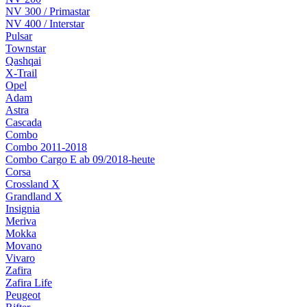
NV 300 / Primastar
NV 400 / Interstar
Pulsar
Townstar
Qashqai
X-Trail
Opel
Adam
Astra
Cascada
Combo
Combo 2011-2018
Combo Cargo E ab 09/2018-heute
Corsa
Crossland X
Grandland X
Insignia
Meriva
Mokka
Movano
Vivaro
Zafira
Zafira Life
Peugeot