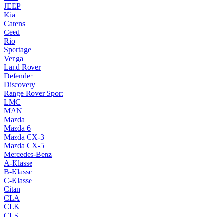
JEEP
Kia
Carens
Ceed
Rio
Sportage
Venga
Land Rover
Defender
Discovery
Range Rover Sport
LMC
MAN
Mazda
Mazda 6
Mazda CX-3
Mazda CX-5
Mercedes-Benz
A-Klasse
B-Klasse
C-Klasse
Citan
CLA
CLK
CLS