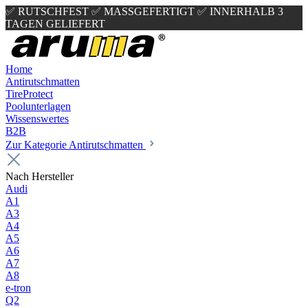
✅ RUTSCHFEST
✅ MASSGEFERTIGT
✅ INNERHALB 3
TAGEN GELIEFERT
Home
Antirutschmatten
TireProtect
Poolunterlagen
Wissenswertes
B2B
Zur Kategorie Antirutschmatten
Nach Hersteller
Audi
A1
A3
A4
A5
A6
A7
A8
e-tron
Q2