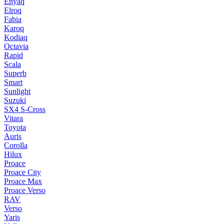
Enyaq
Elroq
Fabia
Karoq
Kodiaq
Octavia
Rapid
Scala
Superb
Smart
Sunlight
Suzuki
SX4 S-Cross
Vitara
Toyota
Auris
Corolla
Hilux
Proace
Proace City
Proace Max
Proace Verso
RAV
Verso
Yaris