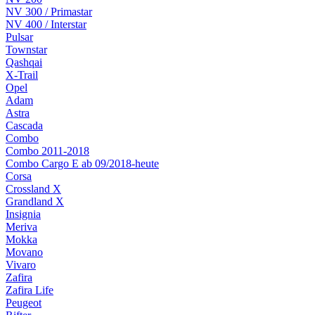
NV 300 / Primastar
NV 400 / Interstar
Pulsar
Townstar
Qashqai
X-Trail
Opel
Adam
Astra
Cascada
Combo
Combo 2011-2018
Combo Cargo E ab 09/2018-heute
Corsa
Crossland X
Grandland X
Insignia
Meriva
Mokka
Movano
Vivaro
Zafira
Zafira Life
Peugeot