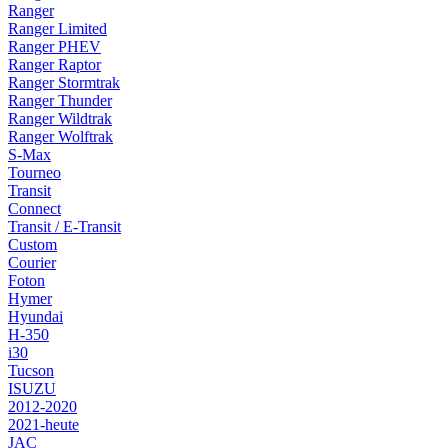
Ranger
Ranger Limited
Ranger PHEV
Ranger Raptor
Ranger Stormtrak
Ranger Thunder
Ranger Wildtrak
Ranger Wolftrak
S-Max
Tourneo
Transit
Connect
Transit / E-Transit
Custom
Courier
Foton
Hymer
Hyundai
H-350
i30
Tucson
ISUZU
2012-2020
2021-heute
JAC