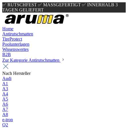
✅ RUTSCHFEST
✅ MASSGEFERTIGT
✅ INNERHALB 3
TAGEN GELIEFERT
Home
Antirutschmatten
TireProtect
Poolunterlagen
Wissenswertes
B2B
Zur Kategorie Antirutschmatten
Nach Hersteller
Audi
A1
A3
A4
A5
A6
A7
A8
e-tron
Q2