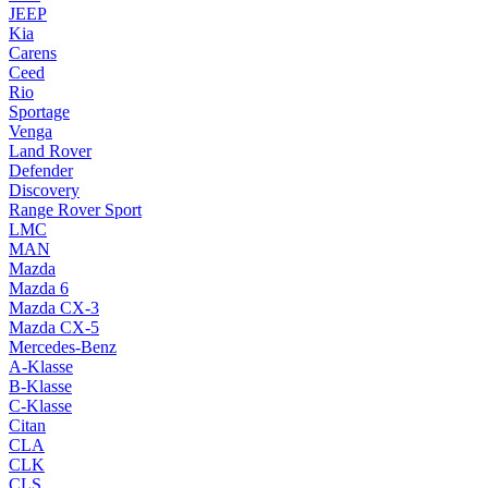
JEEP
Kia
Carens
Ceed
Rio
Sportage
Venga
Land Rover
Defender
Discovery
Range Rover Sport
LMC
MAN
Mazda
Mazda 6
Mazda CX-3
Mazda CX-5
Mercedes-Benz
A-Klasse
B-Klasse
C-Klasse
Citan
CLA
CLK
CLS