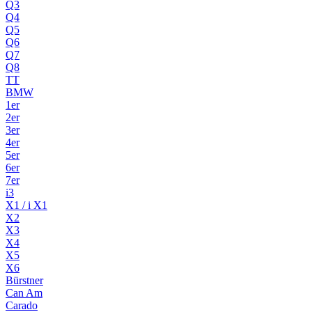
Q3
Q4
Q5
Q6
Q7
Q8
TT
BMW
1er
2er
3er
4er
5er
6er
7er
i3
X1 / i X1
X2
X3
X4
X5
X6
Bürstner
Can Am
Carado