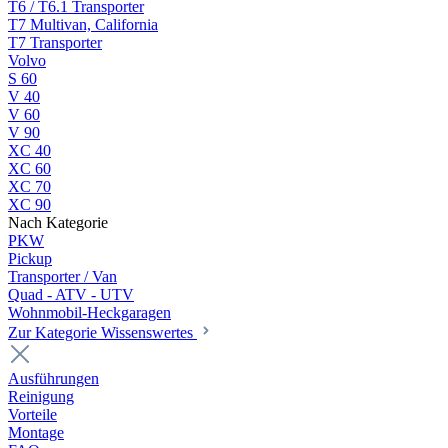
T6 / T6.1 Transporter
T7 Multivan, California
T7 Transporter
Volvo
S 60
V 40
V 60
V 90
XC 40
XC 60
XC 70
XC 90
Nach Kategorie
PKW
Pickup
Transporter / Van
Quad - ATV - UTV
Wohnmobil-Heckgaragen
Zur Kategorie Wissenswertes
Ausführungen
Reinigung
Vorteile
Montage