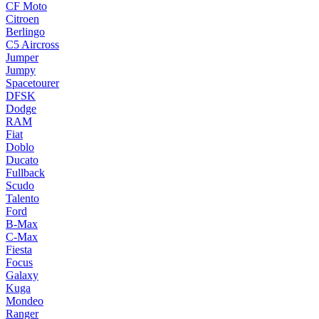
CF Moto
Citroen
Berlingo
C5 Aircross
Jumper
Jumpy
Spacetourer
DFSK
Dodge
RAM
Fiat
Doblo
Ducato
Fullback
Scudo
Talento
Ford
B-Max
C-Max
Fiesta
Focus
Galaxy
Kuga
Mondeo
Ranger