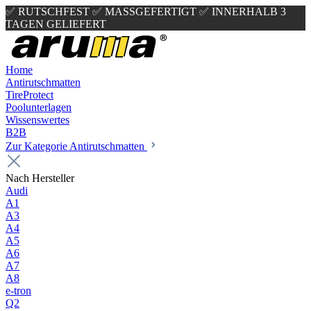
✅ RUTSCHFEST
✅ MASSGEFERTIGT
✅ INNERHALB 3
TAGEN GELIEFERT
Home
Antirutschmatten
TireProtect
Poolunterlagen
Wissenswertes
B2B
Zur Kategorie Antirutschmatten
Nach Hersteller
Audi
A1
A3
A4
A5
A6
A7
A8
e-tron
Q2