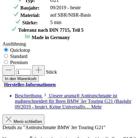
G21
Typ:
09/2019 - heute
Baujahr:
auf SBR/NBR-Basis
Material:
5 mm
Stärke:
Toleranz nach DIN 7715, Teil 5
Made in Germany
Ausführung
Quickstop
Standard
Premium
Stück
In den Warenkorb
Hersteller-Informationen
Beschreibung
Unsere aruma® Antirutschmatte ist
maßgeschneidert für Ihren BMW 3er Touring G21 (Baujahr
09/2019 - heute). Keine Universalfo…
Mehr
Menü schließen
Details zu "Antirutschmatte BMW 3er Touring G21"
®