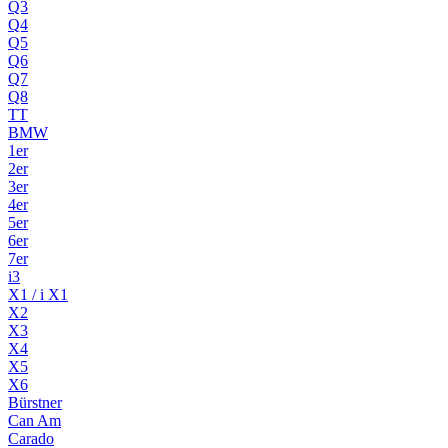
Q3
Q4
Q5
Q6
Q7
Q8
TT
BMW
1er
2er
3er
4er
5er
6er
7er
i3
X1 / i X1
X2
X3
X4
X5
X6
Bürstner
Can Am
Carado