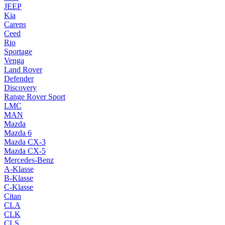
JEEP
Kia
Carens
Ceed
Rio
Sportage
Venga
Land Rover
Defender
Discovery
Range Rover Sport
LMC
MAN
Mazda
Mazda 6
Mazda CX-3
Mazda CX-5
Mercedes-Benz
A-Klasse
B-Klasse
C-Klasse
Citan
CLA
CLK
CLS