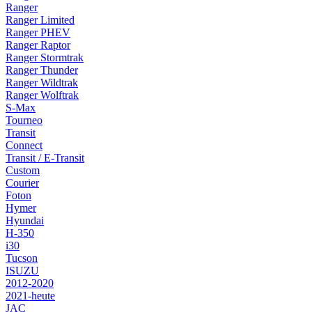
Ranger
Ranger Limited
Ranger PHEV
Ranger Raptor
Ranger Stormtrak
Ranger Thunder
Ranger Wildtrak
Ranger Wolftrak
S-Max
Tourneo
Transit
Connect
Transit / E-Transit
Custom
Courier
Foton
Hymer
Hyundai
H-350
i30
Tucson
ISUZU
2012-2020
2021-heute
JAC