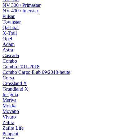
NV 300 / Primastar
NV 400 / Interstar
Pulsar
Townstar
Qashqai
X-Trail
Opel
Adam
Astra
Cascada
Combo
Combo 2011-2018
Combo Cargo E ab 09/2018-heute
Corsa
Crossland X
Grandland X
Insignia
Meriva
Mokka
Movano
Vivaro
Zafira
Zafira Life
Peugeot