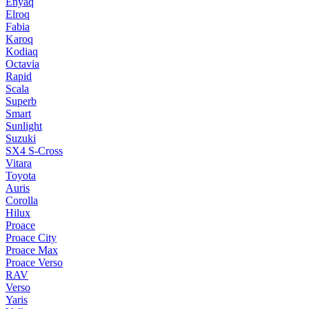
Enyaq
Elroq
Fabia
Karoq
Kodiaq
Octavia
Rapid
Scala
Superb
Smart
Sunlight
Suzuki
SX4 S-Cross
Vitara
Toyota
Auris
Corolla
Hilux
Proace
Proace City
Proace Max
Proace Verso
RAV
Verso
Yaris