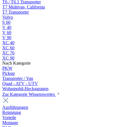
T6 / T6.1 Transporter
T7 Multivan, California
T7 Transporter
Volvo
S 60
V 40
V 60
V 90
XC 40
XC 60
XC 70
XC 90
Nach Kategorie
PKW
Pickup
Transporter / Van
Quad - ATV - UTV
Wohnmobil-Heckgaragen
Zur Kategorie Wissenswertes
Ausführungen
Reinigung
Vorteile
Montage