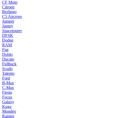
CF Moto
Citroen
Berlingo
C5 Aircross
Jumper
Jumpy
Spacetourer
DFSK
Dodge
RAM
Fiat
Doblo
Ducato
Fullback
Scudo
Talento
Ford
B-Max
C-Max
Fiesta
Focus
Galaxy
Kuga
Mondeo
Ranger