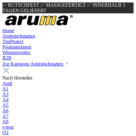
✅ RUTSCHFEST
✅ MASSGEFERTIGT
✅ INNERHALB 3
TAGEN GELIEFERT
Home
Antirutschmatten
TireProtect
Poolunterlagen
Wissenswertes
B2B
Zur Kategorie Antirutschmatten
Nach Hersteller
Audi
A1
A3
A4
A5
A6
A7
A8
e-tron
Q2