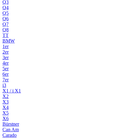
Q3
Q4
Q5
Q6
Q7
Q8
TT
BMW
1er
2er
3er
4er
5er
6er
7er
i3
X1 / i X1
X2
X3
X4
X5
X6
Bürstner
Can Am
Carado