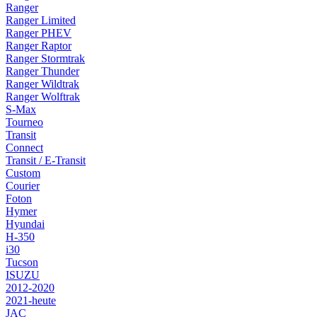
Ranger
Ranger Limited
Ranger PHEV
Ranger Raptor
Ranger Stormtrak
Ranger Thunder
Ranger Wildtrak
Ranger Wolftrak
S-Max
Tourneo
Transit
Connect
Transit / E-Transit
Custom
Courier
Foton
Hymer
Hyundai
H-350
i30
Tucson
ISUZU
2012-2020
2021-heute
JAC