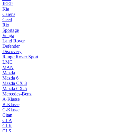
JEEP
Kia
Carens
Ceed
Rio
Sportage
Venga
Land Rover
Defender
Discovery
Range Rover Sport
LMC
MAN
Mazda
Mazda 6
Mazda CX-3
Mazda CX-5
Mercedes-Benz
A-Klasse
B-Klasse
C-Klasse
Citan
CLA
CLK
CLS