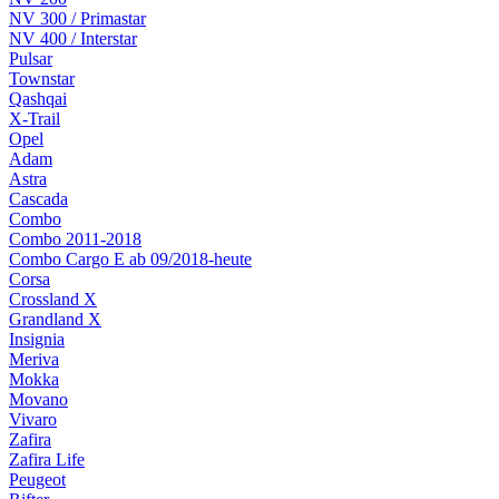
NV 300 / Primastar
NV 400 / Interstar
Pulsar
Townstar
Qashqai
X-Trail
Opel
Adam
Astra
Cascada
Combo
Combo 2011-2018
Combo Cargo E ab 09/2018-heute
Corsa
Crossland X
Grandland X
Insignia
Meriva
Mokka
Movano
Vivaro
Zafira
Zafira Life
Peugeot