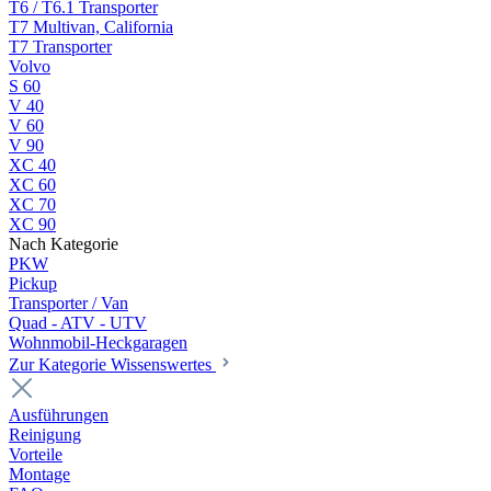
T6 / T6.1 Transporter
T7 Multivan, California
T7 Transporter
Volvo
S 60
V 40
V 60
V 90
XC 40
XC 60
XC 70
XC 90
Nach Kategorie
PKW
Pickup
Transporter / Van
Quad - ATV - UTV
Wohnmobil-Heckgaragen
Zur Kategorie Wissenswertes
Ausführungen
Reinigung
Vorteile
Montage