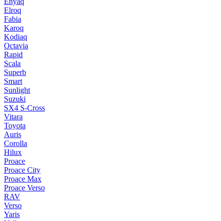
Enyaq
Elroq
Fabia
Karoq
Kodiaq
Octavia
Rapid
Scala
Superb
Smart
Sunlight
Suzuki
SX4 S-Cross
Vitara
Toyota
Auris
Corolla
Hilux
Proace
Proace City
Proace Max
Proace Verso
RAV
Verso
Yaris