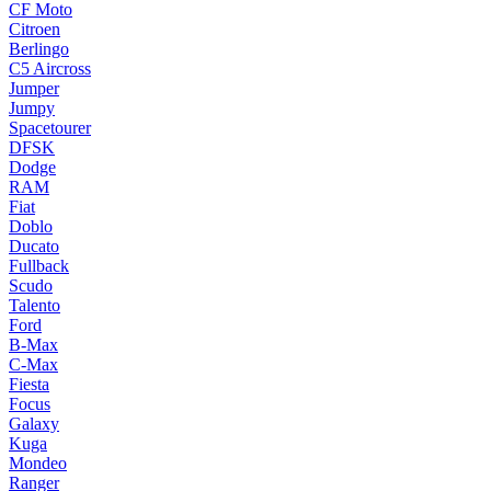
CF Moto
Citroen
Berlingo
C5 Aircross
Jumper
Jumpy
Spacetourer
DFSK
Dodge
RAM
Fiat
Doblo
Ducato
Fullback
Scudo
Talento
Ford
B-Max
C-Max
Fiesta
Focus
Galaxy
Kuga
Mondeo
Ranger