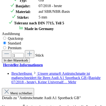
GB
Typ:
07/2018 - heute
Baujahr:
auf SBR/NBR-Basis
Material:
5 mm
Stärke:
Toleranz nach DIN 7715, Teil 5
Made in Germany
Ausführung
Quickstop
Standard
Premium
Stück
In den Warenkorb
Hersteller-Informationen
Beschreibung
Unsere aruma® Antirutschmatte ist
maßgeschneidert für Ihren Audi A1 Sportback GB (Baujahr
07/2018 - heute). Keine Universalf…
Mehr
Menü schließen
Details zu "Antirutschmatte Audi A1 Sportback GB"
®