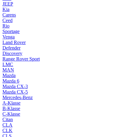
JEEP
Kia
Carens
Ceed
Rio
Sportage
Venga
Land Rover
Defender
Discovery
Range Rover Sport
LMC
MAN
Mazda
Mazda 6
Mazda CX-3
Mazda CX-5
Mercedes-Benz
A-Klasse
B-Klasse
C-Klasse
Citan
CLA
CLK
CLS