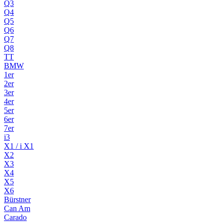
Q3
Q4
Q5
Q6
Q7
Q8
TT
BMW
1er
2er
3er
4er
5er
6er
7er
i3
X1 / i X1
X2
X3
X4
X5
X6
Bürstner
Can Am
Carado