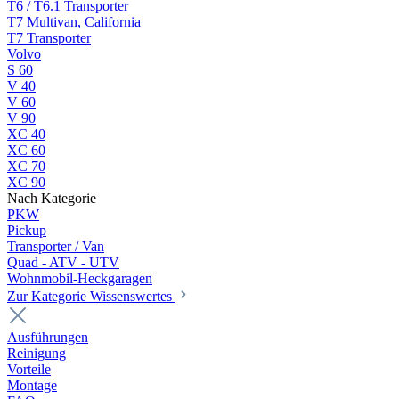
T6 / T6.1 Transporter
T7 Multivan, California
T7 Transporter
Volvo
S 60
V 40
V 60
V 90
XC 40
XC 60
XC 70
XC 90
Nach Kategorie
PKW
Pickup
Transporter / Van
Quad - ATV - UTV
Wohnmobil-Heckgaragen
Zur Kategorie Wissenswertes
Ausführungen
Reinigung
Vorteile
Montage