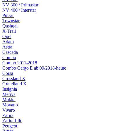
NV 300 / Primastar
NV 400 / Interstar
Pulsar
Townstar
Qashqai
X-Trail
Opel
Adam
Astra
Cascada
Combo
Combo 2011-2018
Combo Cargo E ab 09/2018-heute
Corsa
Crossland X
Grandland X
Insignia
Meriva
Mokka
Movano
Vivaro
Zafira
Zafira Life
Peugeot