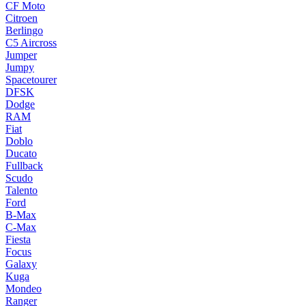
CF Moto
Citroen
Berlingo
C5 Aircross
Jumper
Jumpy
Spacetourer
DFSK
Dodge
RAM
Fiat
Doblo
Ducato
Fullback
Scudo
Talento
Ford
B-Max
C-Max
Fiesta
Focus
Galaxy
Kuga
Mondeo
Ranger