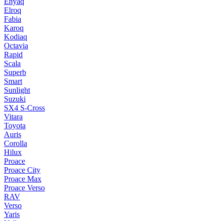
Enyaq
Elroq
Fabia
Karoq
Kodiaq
Octavia
Rapid
Scala
Superb
Smart
Sunlight
Suzuki
SX4 S-Cross
Vitara
Toyota
Auris
Corolla
Hilux
Proace
Proace City
Proace Max
Proace Verso
RAV
Verso
Yaris