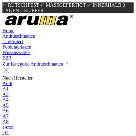
✅ RUTSCHFEST
✅ MASSGEFERTIGT
✅ INNERHALB 3
TAGEN GELIEFERT
Home
Antirutschmatten
TireProtect
Poolunterlagen
Wissenswertes
B2B
Zur Kategorie Antirutschmatten
Nach Hersteller
Audi
A1
A3
A4
A5
A6
A7
A8
e-tron
Q2