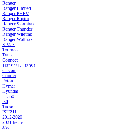
Ranger
Ranger Limited
Ranger PHEV
Ranger Raptor
Ranger Stormtrak
Ranger Thunder
Ranger Wildtrak
Ranger Wolftrak
S-Max
Tourneo
Transit
Connect
Transit / E-Transit
Custom
Courier
Foton
Hymer
Hyundai
H-350
i30
Tucson
ISUZU
2012-2020
2021-heute
JAC